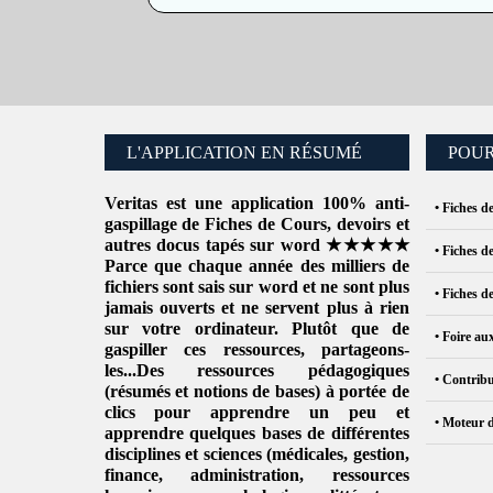
L'APPLICATION EN RÉSUMÉ
POUR
Veritas
est une application 100% anti-
• Fiches d
gaspillage de
Fiches de Cours
, devoirs et
autres docus tapés sur word ★★★★★
• Fiches d
Parce que chaque année des milliers de
fichiers sont sais sur word et ne sont plus
• Fiches d
jamais ouverts et ne servent plus à rien
sur votre ordinateur. Plutôt que de
• Foire au
gaspiller ces ressources
, partageons-
les...Des ressources pédagogiques
• Contribu
(résumés et notions de bases) à portée de
clics pour apprendre un peu et
• Moteur 
apprendre quelques bases de différentes
disciplines et sciences (
médicales
,
gestion
,
finance, administration,
ressources