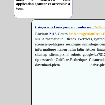
application gratuite et accessible à
tous.
Catégorie de Cours pour apprendre sur :
?m&dir
Environ
2116
Cours
?m&dir=gestionReal-E
sur la thématique : fiches, exercices, synthè
sciences-politiques
sociologie
semiologie-co
informatique
italien
iufm
latin
lettres
lingu
sitemap
sitemap.xml
robots
google4ca781
tipuesearch
Coiffure-Esthetique
Cosmetolo
download-picto
drive-pic