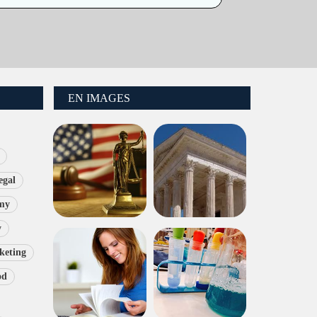
EN IMAGES
egal
my
y
keting
od