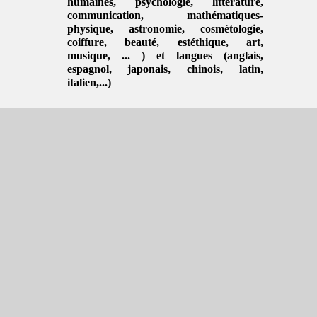
humaines
,
psychologie
,
littérature
,
communication
,
mathématiques-
physique
,
astronomie
,
cosmétologie
,
coiffure
, beauté,
estéthique
,
art
,
musique
, ... ) et langues (
anglais
,
espagnol
,
japonais
,
chinois
,
latin
,
italien
,...)