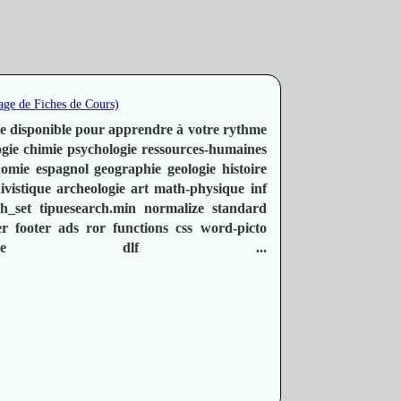
age de Fiches de Cours)
de disponible pour apprendre à votre rythme
ogie
chimie
psychologie
ressources-humaines
nomie
espagnol
geographie
geologie
histoire
ivistique
archeologie
art
math-physique
inf
ch_set
tipuesearch.min
normalize
standard
er
footer
ads
ror
functions
css
word-picto
e
dlf
...