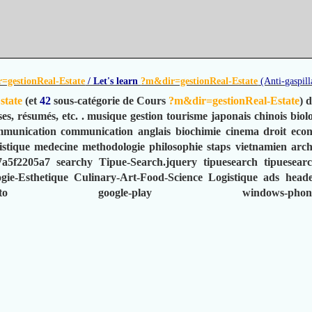
=gestionReal-Estate
/ Let's learn
?m&dir=gestionReal-Estate
(Anti-gaspill
state
(et
42
sous-catégorie de Cours
?m&dir=gestionReal-Estate
) 
ses, résumés, etc.
.
musique
gestion
tourisme
japonais
chinois
biol
mmunication
communication
anglais
biochimie
cinema
droit
eco
istique
medecine
methodologie
philosophie
staps
vietnamien
arch
7a5f2205a7
searchy
Tipue-Search.jquery
tipuesearch
tipuesear
gie-Esthetique
Culinary-Art-Food-Science
Logistique
ads
head
to
google-play
windows-phon