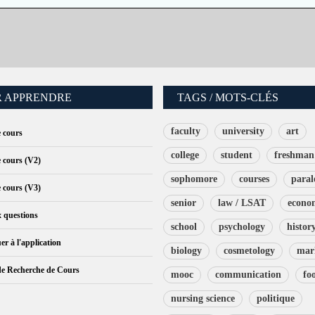
 APPRENDRE
TAGS / MOTS-CLÉS
faculty
university
art
e cours
college
student
freshman
e cours (V2)
sophomore
courses
paral
e cours (V3)
senior
law / LSAT
econo
x questions
school
psychology
histor
er à l'application
biology
cosmetology
mar
de Recherche de Cours
mooc
communication
fo
nursing science
politique