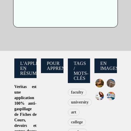
L'APPLICATION
POUR
TAGS
EN
EN
APPRENDRE
/
IMAGES
RÉSUMÉ
MOTS-
CLÉS
Veritas
est
une
faculty
application
university
100% anti-
gaspillage
art
de
Fiches de
Cours
,
college
devoirs et