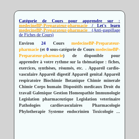
Catégorie de Cours pour apprendre sur :
medecineBP-Preparateur-pharmacie
/ Let's learn
medecineBP-Preparateur-pharmacie
(Anti-gaspillage
de Fiches de Cours)
Environ
24
Cours
medecineBP-Preparateur-
pharmacie
(et
0
sous-catégorie de Cours
medecineBP-
Preparateur-pharmacie
) de disponible pour
apprendre à votre rythme sur la thématique : fiches,
exercices, synthèses, résumés, etc.
.
Appareil cardio-
vasculaire
Appareil digestif
Appareil genital
Appareil
respiratoire
Biochimie
Botanique
Chimie minerale
Chimie
Corps humain
Dispositifs medicaux
Droit du
travail
Galenique
Gestion
Homeopathie
Immunologie
Legislation pharmaceutique
Legislation veterinaire
Pathologies cardiovasculaires
Pharmacologie
Phylotherapie
Systeme endocrinien
Toxicologie
...