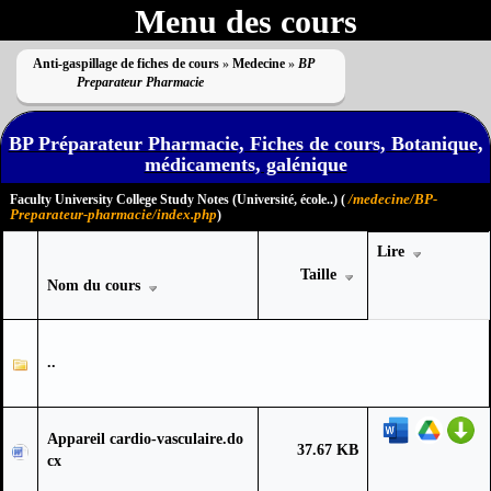
Menu des cours
Anti-gaspillage de fiches de cours
»
Medecine
»
BP
Preparateur Pharmacie
BP Préparateur Pharmacie, Fiches de cours, Botanique,
médicaments, galénique
/medecine/BP-
Faculty University College Study Notes (Université, école..) (
Preparateur-pharmacie/index.php
)
Lire
Taille
Nom du cours
..
Appareil cardio-vasculaire.do
37.67 KB
cx