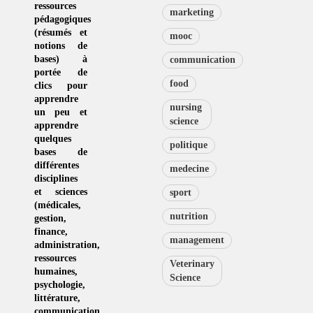
ressources
marketing
pédagogiques
(résumés et
mooc
notions de
bases) à
communication
portée de
food
clics pour
apprendre
nursing
un peu et
science
apprendre
quelques
politique
bases de
différentes
medecine
disciplines
et sciences
sport
(
médicales
,
nutrition
gestion
,
finance,
management
administration,
ressources
Veterinary
humaines
,
Science
psychologie
,
littérature
,
communication
,