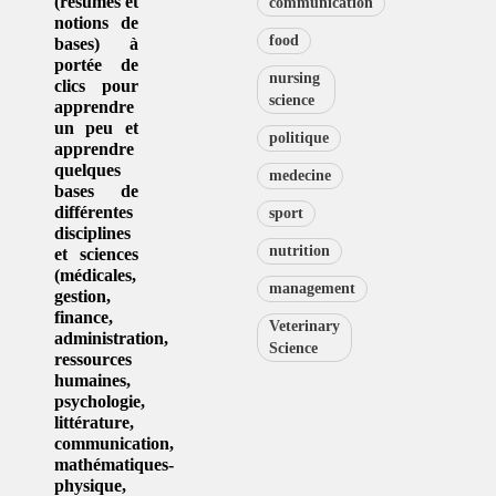
(résumés et
communication
notions de
food
bases) à
portée de
nursing
clics pour
science
apprendre
un peu et
politique
apprendre
quelques
medecine
bases de
différentes
sport
disciplines
nutrition
et sciences
(
médicales
,
management
gestion
,
finance,
Veterinary
administration,
Science
ressources
humaines
,
psychologie
,
littérature
,
communication
,
mathématiques-
physique
,