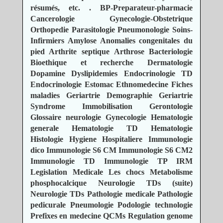
résumés, etc.
.
BP-Preparateur-pharmacie
Cancerologie
Gynecologie-Obstetrique
Orthopedie
Parasitologie
Pneumonologie
Soins-
Infirmiers
Amylose
Anomalies congenitales du
pied
Arthrite septique
Arthrose
Bacteriologie
Bioethique et recherche
Dermatologie
Dopamine
Dyslipidemies
Endocrinologie TD
Endocrinologie
Estomac
Ethnomedecine
Fiches
maladies
Geriartrie Demographie
Geriartrie
Syndrome Immobilisation
Gerontologie
Glossaire neurologie
Gynecologie
Hematologie
generale
Hematologie TD
Hematologie
Histologie
Hygiene Hospitaliere
Immunologie
dico
Immunologie S6 CM
Immunologie S6 CM2
Immunologie TD
Immunologie TP
IRM
Legislation Medicale
Les chocs
Metabolisme
phosphocalcique
Neurologie TDs (suite)
Neurologie TDs
Pathologie medicale
Pathologie
pedicurale
Pneumologie
Podologie technologie
Prefixes en medecine
QCMs
Regulation genome