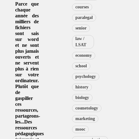
Parce que
courses
chaque
année des
paralegal
milliers de
fichiers
senior
sont sais
law /
sur word
et ne sont
LSAT
plus jamais
economy
ouverts et
ne servent
school
plus à rien
sur votre
psychology
ordinateur.
Plutôt que
history
de
biology
gaspiller
ces
cosmetology
ressources
,
partageons-
marketing
les...Des
ressources
mooc
pédagogiques