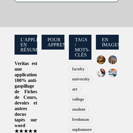
L'APPLICATION
POUR
TAGS
EN
EN
APPRENDRE
/
IMAGES
RÉSUMÉ
MOTS-
CLÉS
Veritas
est
une
faculty
application
university
100% anti-
gaspillage
art
de
Fiches
de Cours
,
college
devoirs et
autres
student
docus
tapés sur
freshman
word
sophomore
★★★★★