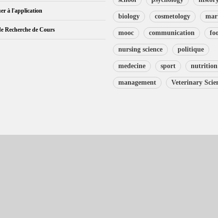
er à l'application
biology
cosmetology
mar
de Recherche de Cours
mooc
communication
fo
nursing science
politique
medecine
sport
nutrition
management
Veterinary Scie