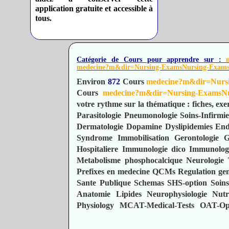
application gratuite et accessible à
tous.
Catégorie de Cours pour apprendre sur :
medecine?m&dir=Nursing-ExamsNursing-Exams
Environ
872
Cours
medecine?m&dir=Nurs
Cours
medecine?m&dir=Nursing-ExamsNu
votre rythme sur la thématique : fiches, exer
Parasitologie
Pneumonologie
Soins-Infirmie
Dermatologie
Dopamine
Dyslipidemies
End
Syndrome Immobilisation
Gerontologie
G
Hospitaliere
Immunologie dico
Immunolog
Metabolisme phosphocalcique
Neurologie 
Prefixes en medecine
QCMs
Regulation ge
Sante Publique
Schemas
SHS-option
Soins
Anatomie
Lipides
Neurophysiologie
Nutr
Physiology
MCAT-Medical-Tests
OAT-Opt