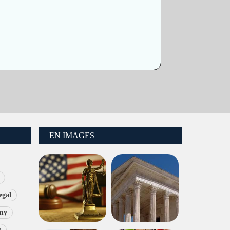
EN IMAGES
egal
my
y