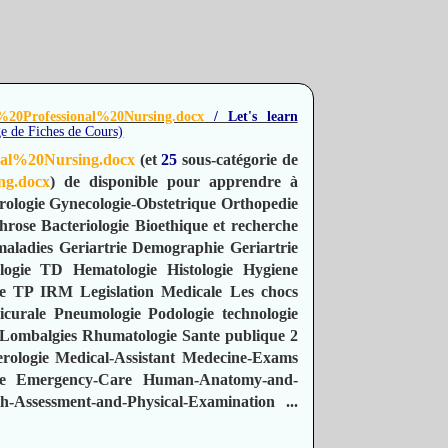
20Professional%20Nursing.docx
/ Let's learn
ge de Fiches de Cours)
al%20Nursing.docx
(et
25
sous-catégorie de
ng.docx
) de disponible pour apprendre à
rologie
Gynecologie-Obstetrique
Orthopedie
hrose
Bacteriologie
Bioethique et recherche
maladies
Geriartrie Demographie
Geriartrie
logie TD
Hematologie
Histologie
Hygiene
e TP
IRM
Legislation Medicale
Les chocs
icurale
Pneumologie
Podologie technologie
Lombalgies
Rhumatologie
Sante publique 2
erologie
Medical-Assistant
Medecine-Exams
e
Emergency-Care
Human-Anatomy-and-
th-Assessment-and-Physical-Examination
...