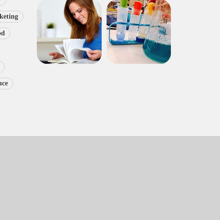
keting
od
nce