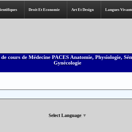
ientifiques
Droit Et Economie
Art Et Design
Langues Vivant
 de cours de Médecine PACES Anatomie, Physiologie, Sém
Gynécologie
Impossible de lire le dossier
Select Language
▼