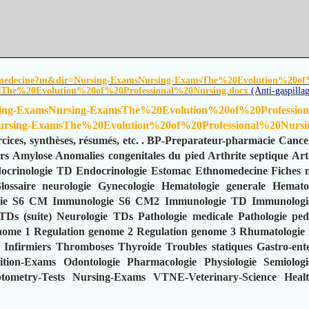
medecine?m&dir=Nursing-ExamsNursing-ExamsThe%20Evolution%20of%
The%20Evolution%20of%20Professional%20Nursing.docx
(Anti-gaspilla
ing-ExamsNursing-ExamsThe%20Evolution%20of%20Profession
rsing-ExamsThe%20Evolution%20of%20Professional%20Nursi
cices, synthèses, résumés, etc.
.
BP-Preparateur-pharmacie
Cance
rs
Amylose
Anomalies congenitales du pied
Arthrite septique
Art
ocrinologie TD
Endocrinologie
Estomac
Ethnomedecine
Fiches 
lossaire neurologie
Gynecologie
Hematologie generale
Hemato
ie S6 CM
Immunologie S6 CM2
Immunologie TD
Immunologi
TDs (suite)
Neurologie TDs
Pathologie medicale
Pathologie ped
nome 1
Regulation genome 2
Regulation genome 3
Rhumatologie 
 Infirmiers
Thromboses
Thyroide
Troubles statiques
Gastro-ent
ition-Exams
Odontologie
Pharmacologie
Physiologie
Semiologi
ometry-Tests
Nursing-Exams
VTNE-Veterinary-Science
Heal