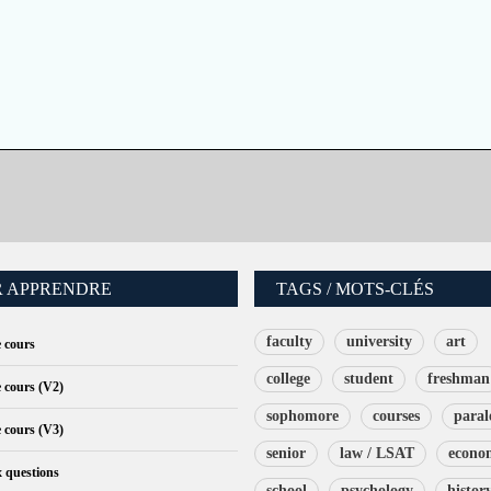
 APPRENDRE
TAGS / MOTS-CLÉS
faculty
university
art
e cours
college
student
freshman
e cours (V2)
sophomore
courses
paral
e cours (V3)
senior
law / LSAT
econo
x questions
school
psychology
histor