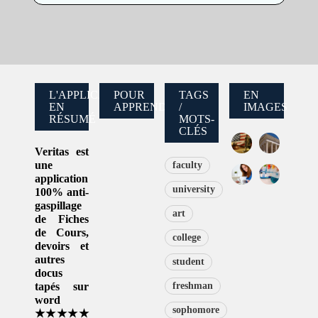
L'APPLICATION
POUR
TAGS
EN
EN
APPRENDRE
/
IMAGES
RÉSUMÉ
MOTS-
CLÉS
Veritas
est
une
faculty
application
university
100% anti-
gaspillage
art
de
Fiches
de Cours
,
college
devoirs et
autres
student
docus
tapés sur
freshman
word
sophomore
★★★★★