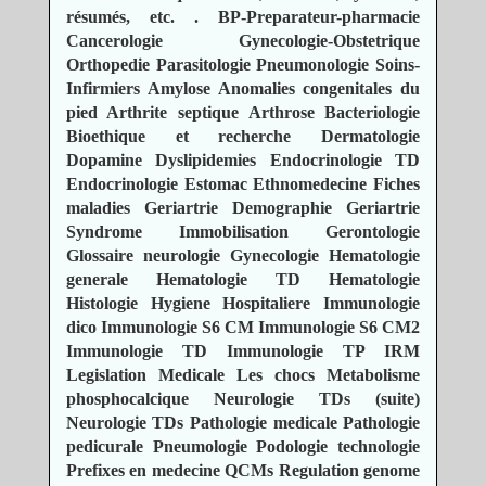
résumés, etc.
.
BP-Preparateur-pharmacie
Cancerologie
Gynecologie-Obstetrique
Orthopedie
Parasitologie
Pneumonologie
Soins-
Infirmiers
Amylose
Anomalies congenitales du
pied
Arthrite septique
Arthrose
Bacteriologie
Bioethique et recherche
Dermatologie
Dopamine
Dyslipidemies
Endocrinologie TD
Endocrinologie
Estomac
Ethnomedecine
Fiches
maladies
Geriartrie Demographie
Geriartrie
Syndrome Immobilisation
Gerontologie
Glossaire neurologie
Gynecologie
Hematologie
generale
Hematologie TD
Hematologie
Histologie
Hygiene Hospitaliere
Immunologie
dico
Immunologie S6 CM
Immunologie S6 CM2
Immunologie TD
Immunologie TP
IRM
Legislation Medicale
Les chocs
Metabolisme
phosphocalcique
Neurologie TDs (suite)
Neurologie TDs
Pathologie medicale
Pathologie
pedicurale
Pneumologie
Podologie technologie
Prefixes en medecine
QCMs
Regulation genome