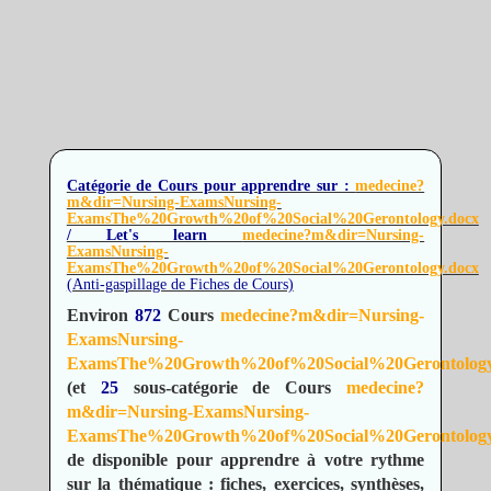
Catégorie de Cours pour apprendre sur :
medecine?
m&dir=Nursing-ExamsNursing-
ExamsThe%20Growth%20of%20Social%20Gerontology.docx
/ Let's learn
medecine?m&dir=Nursing-
ExamsNursing-
ExamsThe%20Growth%20of%20Social%20Gerontology.docx
(Anti-gaspillage de Fiches de Cours)
Environ
872
Cours
medecine?m&dir=Nursing-
ExamsNursing-
ExamsThe%20Growth%20of%20Social%20Gerontology
(et
25
sous-catégorie de Cours
medecine?
m&dir=Nursing-ExamsNursing-
ExamsThe%20Growth%20of%20Social%20Gerontology
de disponible pour apprendre à votre rythme
sur la thématique : fiches, exercices, synthèses,