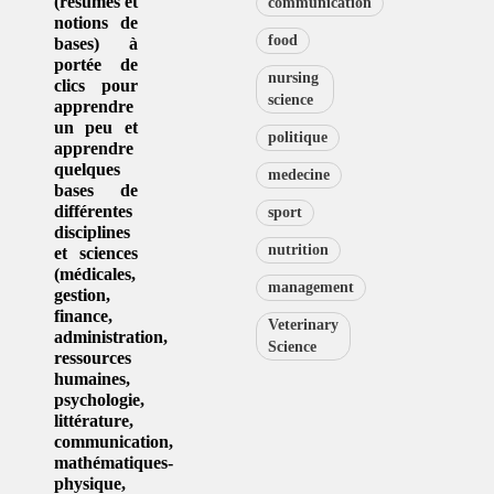
(résumés et
communication
notions de
food
bases) à
portée de
nursing
clics pour
science
apprendre
un peu et
politique
apprendre
quelques
medecine
bases de
différentes
sport
disciplines
nutrition
et sciences
(
médicales
,
management
gestion
,
finance,
Veterinary
administration,
Science
ressources
humaines
,
psychologie
,
littérature
,
communication
,
mathématiques-
physique
,