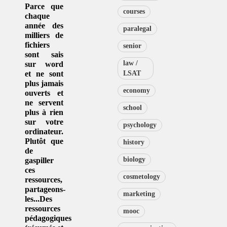
Parce que
courses
chaque
année des
paralegal
milliers de
fichiers
senior
sont sais
law /
sur word
et ne sont
LSAT
plus jamais
economy
ouverts et
ne servent
school
plus à rien
sur votre
psychology
ordinateur.
Plutôt que
history
de
biology
gaspiller
ces
cosmetology
ressources
,
partageons-
marketing
les...Des
ressources
mooc
pédagogiques