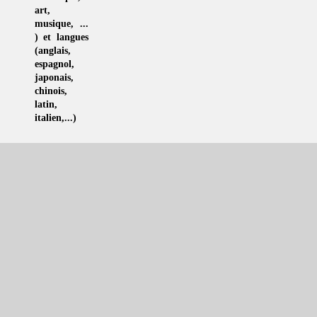
art
,
musique
, ...
) et langues
(
anglais
,
espagnol
,
japonais
,
chinois
,
latin
,
italien
,...)