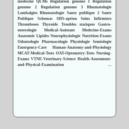
medecine
QCMs
Regulation genome 1
Regulation
genome 2
Regulation genome 3
Rhumatologie
Lombalgies
Rhumatologie
Sante publique 2
Sante
Publique
Schemas
SHS-option
Soins Infirmiers
Thromboses
Thyroide
Troubles statiques
Gastro-
enterologie
Medical-Assistant
Medecine-Exams
Anatomie
Lipides
Neurophysiologie
Nutrition-Exams
Odontologie
Pharmacologie
Physiologie
Semiologie
Emergency-Care
Human-Anatomy-and-Physiology
MCAT-Medical-Tests
OAT-Optometry-Tests
Nursing-
Exams
VTNE-Veterinary-Science
Health-Assessment-
and-Physical-Examination
...