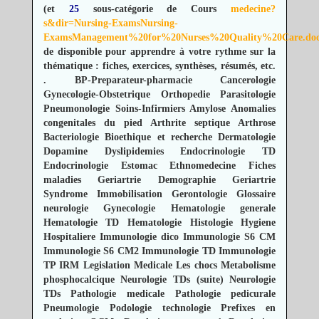
(et
25
sous-catégorie de Cours
medecine?
s&dir=Nursing-ExamsNursing-
ExamsManagement%20for%20Nurses%20Quality%20Care.do
de disponible pour apprendre à votre rythme sur la
thématique : fiches, exercices, synthèses, résumés, etc.
.
BP-Preparateur-pharmacie
Cancerologie
Gynecologie-Obstetrique
Orthopedie
Parasitologie
Pneumonologie
Soins-Infirmiers
Amylose
Anomalies
congenitales du pied
Arthrite septique
Arthrose
Bacteriologie
Bioethique et recherche
Dermatologie
Dopamine
Dyslipidemies
Endocrinologie TD
Endocrinologie
Estomac
Ethnomedecine
Fiches
maladies
Geriartrie Demographie
Geriartrie
Syndrome Immobilisation
Gerontologie
Glossaire
neurologie
Gynecologie
Hematologie generale
Hematologie TD
Hematologie
Histologie
Hygiene
Hospitaliere
Immunologie dico
Immunologie S6 CM
Immunologie S6 CM2
Immunologie TD
Immunologie
TP
IRM
Legislation Medicale
Les chocs
Metabolisme
phosphocalcique
Neurologie TDs (suite)
Neurologie
TDs
Pathologie medicale
Pathologie pedicurale
Pneumologie
Podologie technologie
Prefixes en