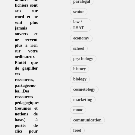
paralegal
fichiers sont
sais sur
senior
word et ne
law /
sont plus
LSAT
jamais
ouverts et
economy
ne servent
plus à rien
school
sur votre
ordinateur.
psychology
Plutôt que
de
gaspiller
history
ces
biology
ressources
,
partageons-
cosmetology
les...Des
ressources
marketing
pédagogiques
(résumés et
mooc
notions de
bases) à
communication
portée de
food
clics pour