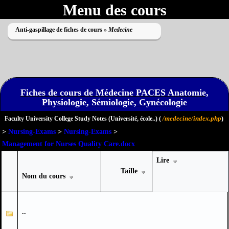
Menu des cours
Anti-gaspillage de fiches de cours
»
Medecine
Fiches de cours de Médecine PACES Anatomie,
Physiologie, Sémiologie, Gynécologie
Impossible de lire le dossier
/medecine/index.php
Faculty University College Study Notes (Université, école..) (
)
>
Nursing-Exams
>
Nursing-Exams
>
Management for Nurses Quality Care.docx
Lire
Taille
Nom du cours
..