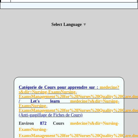
Select Language
▼
Catégorie de Cours pour apprendre sur :
medecine?
s&dir=Nursing-ExamsNursing-
ExamsManagement%20for%20Nurses%20Quality%20Care.do
/ Let's learn
medecine?s&dir=Nursing-
ExamsNursing-
ExamsManagement%20for%20Nurses%20Quality%20Care.do
(Anti-gaspillage de Fiches de Cours)
Environ
872
Cours
medecine?s&dir=Nursing-
ExamsNursing-
ExamsManagement%20for%20Nurses%20Quality%20Care.do