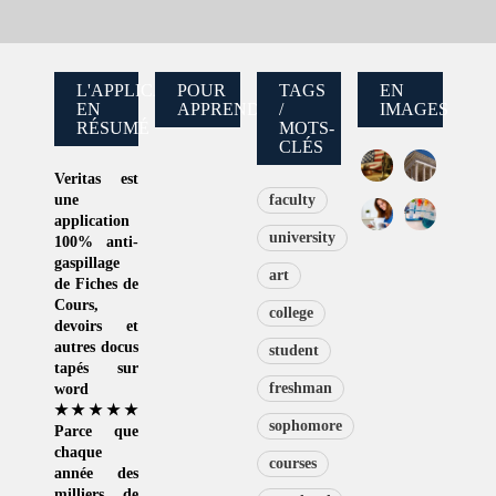
L'APPLICATION
POUR
TAGS
EN
EN
APPRENDRE
/
IMAGES
RÉSUMÉ
MOTS-
CLÉS
Veritas
est
une
faculty
application
university
100% anti-
gaspillage
art
de
Fiches de
Cours
,
college
devoirs et
autres docus
student
tapés sur
freshman
word
★★★★★
sophomore
Parce que
chaque
courses
année des
milliers de