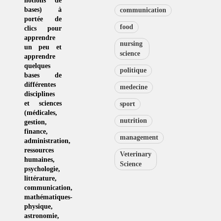
notions de
bases) à
communication
portée de
food
clics pour
apprendre
nursing
un peu et
science
apprendre
quelques
politique
bases de
différentes
medecine
disciplines
et sciences
sport
(
médicales
,
nutrition
gestion
,
finance,
management
administration,
ressources
Veterinary
humaines
,
Science
psychologie
,
littérature
,
communication
,
mathématiques-
physique
,
astronomie
,