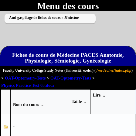
Menu des cours
Anti-gaspillage de fiches de cours
»
Medecine
Fiches de cours de Médecine PACES Anatomie,
Physiologie, Sémiologie, Gynécologie
Impossible de lire le dossier
/medecine/index.php
Faculty University College Study Notes (Université, école..) (
)
>
OAT-Optometry-Tests
>
OAT-Optometry-Tests
>
Physics Practice Test 03.docx
Lire
Taille
Nom du cours
..