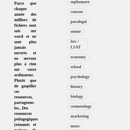
sophomore
Parce que
chaque
courses
année des
milliers de
paralegal
fichiers sont
sais sur
senior
word et ne
law /
sont plus
LSAT
jamais
ouverts et
economy
ne servent
plus à rien
school
sur votre
ordinateur.
psychology
Plutôt que
de
gaspiller
history
ces
biology
ressources
,
partageons-
cosmetology
les...Des
ressources
marketing
pédagogiques
(résumés et
mooc