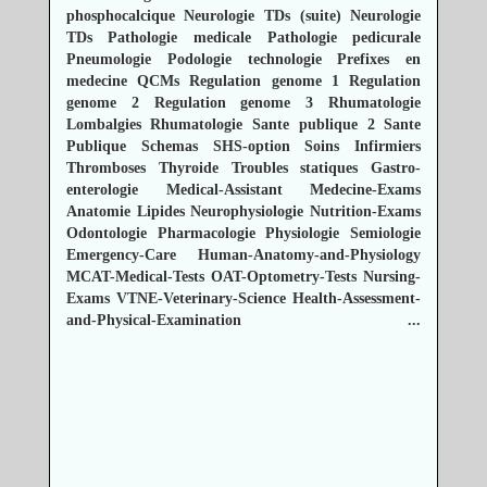
phosphocalcique
Neurologie TDs (suite)
Neurologie
TDs
Pathologie medicale
Pathologie pedicurale
Pneumologie
Podologie technologie
Prefixes en
medecine
QCMs
Regulation genome 1
Regulation
genome 2
Regulation genome 3
Rhumatologie
Lombalgies
Rhumatologie
Sante publique 2
Sante
Publique
Schemas
SHS-option
Soins Infirmiers
Thromboses
Thyroide
Troubles statiques
Gastro-
enterologie
Medical-Assistant
Medecine-Exams
Anatomie
Lipides
Neurophysiologie
Nutrition-Exams
Odontologie
Pharmacologie
Physiologie
Semiologie
Emergency-Care
Human-Anatomy-and-Physiology
MCAT-Medical-Tests
OAT-Optometry-Tests
Nursing-
Exams
VTNE-Veterinary-Science
Health-Assessment-
and-Physical-Examination
...