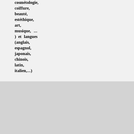
cosmétologie
,
coiffure
,
beauté,
estéthique
,
art
,
musique
, ...
) et langues
(
anglais
,
espagnol
,
japonais
,
chinois
,
latin
,
italien
,...)