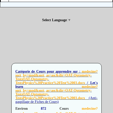
Select Language
▼
Catégorie de Cours pour apprendre sur :
medecine?
sort_by=mod&sort_as=asc&dir=OAT-Optometry-
TestsOAT-Optometry-
TestsPhysics%20Practice%20Test%2003.docx
/ Let's
learn
medecine?
sort_by=mod&sort_as=asc&dir=OAT-Optometry-
TestsOAT-Optometry-
TestsPhysics%20Practice%20Test%2003.docx
(Anti-
gaspillage de Fiches de Cours)
Environ
872
Cours
medecine?