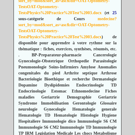
sort_by=mod&sort_as=asc&dir=OAT-Optometry-
TestsOAT-Optometry-
TestsPhysics%20Practice%20Test%2003.docx
(et
25
sous-catégorie de Cours
medecine?
sort_by=mod&sort_as=asc&dir=OAT-Optometry-
TestsOAT-Optometry-
TestsPhysics%20Practice%20Test%2003.docx
) de
disponible pour apprendre à votre rythme sur la
thématique : fiches, exercices, synthèses, résumés, etc.
.
BP-Preparateur-pharmacie
Cancerologie
Gynecologie-Obstetrique
Orthopedie
Parasitologie
Pneumonologie
Soins-Infirmiers
Amylose
Anomalies
congenitales du pied
Arthrite septique
Arthrose
Bacteriologie
Bioethique et recherche
Dermatologie
Dopamine
Dyslipidemies
Endocrinologie TD
Endocrinologie
Estomac
Ethnomedecine
Fiches
maladies
Geriartrie Demographie
Geriartrie
Syndrome Immobilisation
Gerontologie
Glossaire
neurologie
Gynecologie
Hematologie generale
Hematologie TD
Hematologie
Histologie
Hygiene
Hospitaliere
Immunologie dico
Immunologie S6 CM
Immunologie S6 CM2
Immunologie TD
Immunologie
TP
IRM
Legislation Medicale
Les chocs
Metabolisme