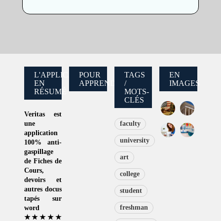
L'APPLICATION
POUR
TAGS
EN
EN
APPRENDRE
/
IMAGES
RÉSUMÉ
MOTS-
CLÉS
Veritas
est
une
faculty
application
university
100% anti-
gaspillage
art
de
Fiches de
Cours
,
college
devoirs et
autres docus
student
tapés sur
freshman
word
★★★★★