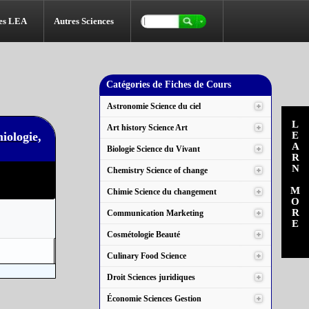
es LEA
Autres Sciences
Catégories de Fiches de Cours
Astronomie Science du ciel
LEARN MORE
Art history Science Art
iologie,
Biologie Science du Vivant
Chemistry Science of change
Chimie Science du changement
Communication Marketing
Cosmétologie Beauté
Culinary Food Science
Droit Sciences juridiques
Économie Sciences Gestion