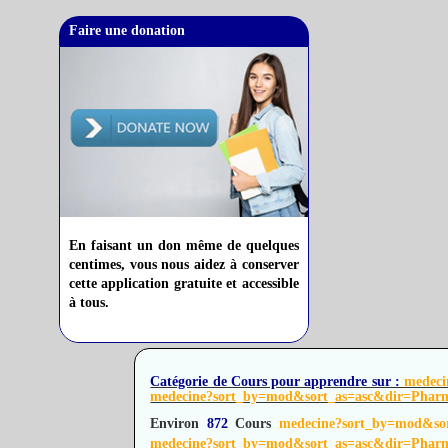
Faire une donation
En faisant un don même de quelques
centimes, vous nous aidez à conserver
cette application gratuite et accessible
à tous.
Catégorie de Cours pour apprendre sur :
medeci
medecine?sort_by=mod&sort_as=asc&dir=Pharm
Environ
872
Cours
medecine?sort_by=mod&so
medecine?sort_by=mod&sort_as=asc&dir=Pharm