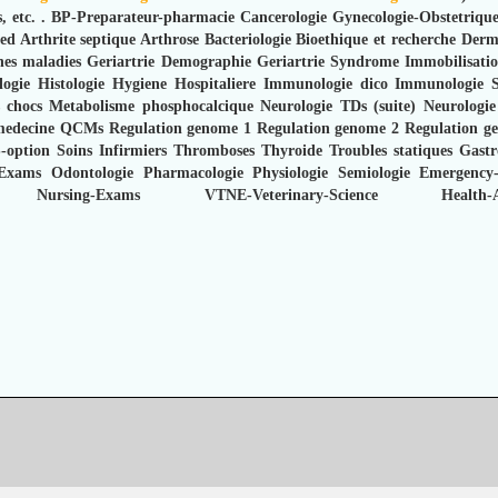
s, etc.
.
BP-Preparateur-pharmacie
Cancerologie
Gynecologie-Obstetriqu
ied
Arthrite septique
Arthrose
Bacteriologie
Bioethique et recherche
Derm
hes maladies
Geriartrie Demographie
Geriartrie Syndrome Immobilisati
ogie
Histologie
Hygiene Hospitaliere
Immunologie dico
Immunologie
 chocs
Metabolisme phosphocalcique
Neurologie TDs (suite)
Neurologi
medecine
QCMs
Regulation genome 1
Regulation genome 2
Regulation g
-option
Soins Infirmiers
Thromboses
Thyroide
Troubles statiques
Gastr
-Exams
Odontologie
Pharmacologie
Physiologie
Semiologie
Emergency
Nursing-Exams
VTNE-Veterinary-Science
Health-