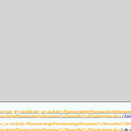
ne?sort_by=mod&sort_as=asc&dir=PharmacologiePharmacologieHormon
acologiePharmacologieHormones%20sexuelles%20Androgenes.docx
(Anti
rt_as=asc&dir=PharmacologiePharmacologieHormones%20sexuelles%20A
acologiePharmacologieHormones%20sexuelles%20Androgenes.docx
) de 