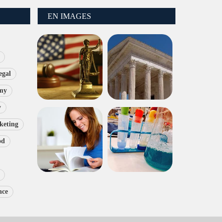
EN IMAGES
egal
my
y
keting
od
nce