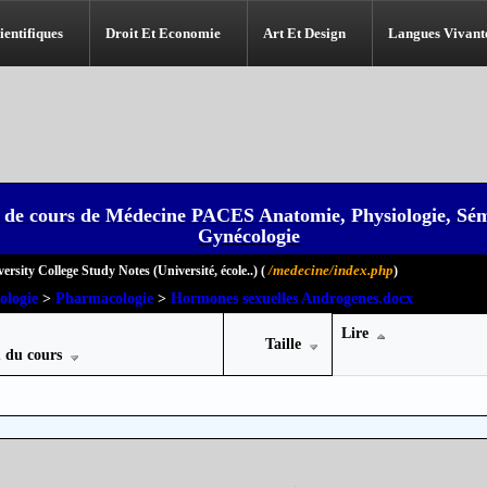
ientifiques
Droit Et Economie
Art Et Design
Langues Vivant
 de cours de Médecine PACES Anatomie, Physiologie, Sém
Gynécologie
/medecine/index.php
ersity College Study Notes (Université, école..) (
)
Impossible de lire le dossier
ologie
>
Pharmacologie
>
Hormones sexuelles Androgenes.docx
Lire
Taille
 du cours