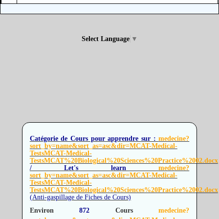
Select Language
▼
Catégorie de Cours pour apprendre sur :
medecine?
sort_by=name&sort_as=asc&dir=MCAT-Medical-
TestsMCAT-Medical-
TestsMCAT%20Biological%20Sciences%20Practice%2002.docx
/ Let's learn
medecine?
sort_by=name&sort_as=asc&dir=MCAT-Medical-
TestsMCAT-Medical-
TestsMCAT%20Biological%20Sciences%20Practice%2002.docx
(Anti-gaspillage de Fiches de Cours)
Environ
872
Cours
medecine?