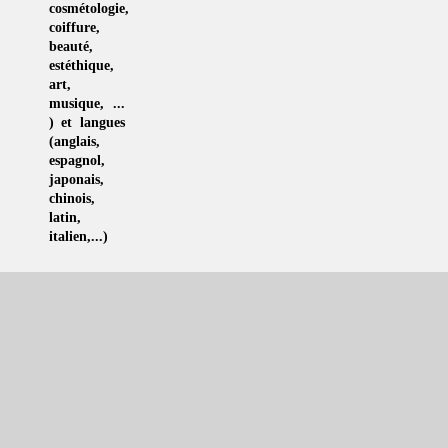
cosmétologie
,
coiffure
,
beauté,
estéthique
,
art
,
musique
, ...
) et langues
(
anglais
,
espagnol
,
japonais
,
chinois
,
latin
,
italien
,...)