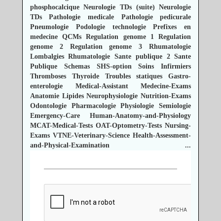
phosphocalcique
Neurologie TDs (suite)
Neurologie
TDs
Pathologie medicale
Pathologie pedicurale
Pneumologie
Podologie technologie
Prefixes en
medecine
QCMs
Regulation genome 1
Regulation
genome 2
Regulation genome 3
Rhumatologie
Lombalgies
Rhumatologie
Sante publique 2
Sante
Publique
Schemas
SHS-option
Soins Infirmiers
Thromboses
Thyroide
Troubles statiques
Gastro-
enterologie
Medical-Assistant
Medecine-Exams
Anatomie
Lipides
Neurophysiologie
Nutrition-Exams
Odontologie
Pharmacologie
Physiologie
Semiologie
Emergency-Care
Human-Anatomy-and-Physiology
MCAT-Medical-Tests
OAT-Optometry-Tests
Nursing-
Exams
VTNE-Veterinary-Science
Health-Assessment-
and-Physical-Examination
...