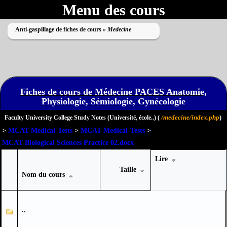
Menu des cours
Anti-gaspillage de fiches de cours
»
Medecine
Fiches de cours de Médecine PACES Anatomie,
Physiologie, Sémiologie, Gynécologie
Impossible de lire le dossier
/medecine/index.php
Faculty University College Study Notes (Université, école..) (
)
>
MCAT-Medical-Tests
>
MCAT-Medical-Tests
>
MCAT Biological Sciences Practice 02.docx
Lire
Taille
Nom du cours
..