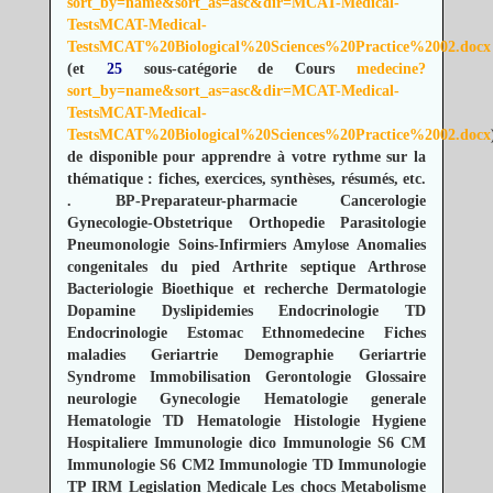
sort_by=name&sort_as=asc&dir=MCAT-Medical-
TestsMCAT-Medical-
TestsMCAT%20Biological%20Sciences%20Practice%2002.docx
(et
25
sous-catégorie de Cours
medecine?
sort_by=name&sort_as=asc&dir=MCAT-Medical-
TestsMCAT-Medical-
TestsMCAT%20Biological%20Sciences%20Practice%2002.docx
de disponible pour apprendre à votre rythme sur la
thématique : fiches, exercices, synthèses, résumés, etc.
.
BP-Preparateur-pharmacie
Cancerologie
Gynecologie-Obstetrique
Orthopedie
Parasitologie
Pneumonologie
Soins-Infirmiers
Amylose
Anomalies
congenitales du pied
Arthrite septique
Arthrose
Bacteriologie
Bioethique et recherche
Dermatologie
Dopamine
Dyslipidemies
Endocrinologie TD
Endocrinologie
Estomac
Ethnomedecine
Fiches
maladies
Geriartrie Demographie
Geriartrie
Syndrome Immobilisation
Gerontologie
Glossaire
neurologie
Gynecologie
Hematologie generale
Hematologie TD
Hematologie
Histologie
Hygiene
Hospitaliere
Immunologie dico
Immunologie S6 CM
Immunologie S6 CM2
Immunologie TD
Immunologie
TP
IRM
Legislation Medicale
Les chocs
Metabolisme