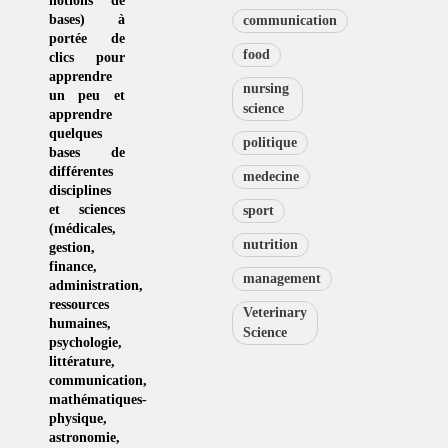
notions de
bases) à
communication
portée de
food
clics pour
apprendre
nursing
un peu et
science
apprendre
quelques
politique
bases de
différentes
medecine
disciplines
et sciences
sport
(
médicales
,
nutrition
gestion
,
finance,
management
administration,
ressources
Veterinary
humaines
,
Science
psychologie
,
littérature
,
communication
,
mathématiques-
physique
,
astronomie
,