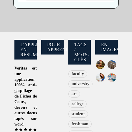
L'APPLICATION
POUR
TAGS
EN
EN
APPRENDRE
/
IMAGES
RÉSUMÉ
MOTS-
CLÉS
Veritas
est
une
faculty
application
university
100% anti-
gaspillage
art
de
Fiches de
Cours
,
college
devoirs et
autres docus
student
tapés sur
freshman
word
★★★★★