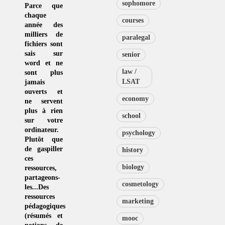
sophomore
Parce que
chaque
courses
année des
milliers de
paralegal
fichiers sont
sais sur
senior
word et ne
law /
sont plus
LSAT
jamais
ouverts et
economy
ne servent
plus à rien
school
sur votre
ordinateur.
psychology
Plutôt que
de
gaspiller
history
ces
biology
ressources
,
partageons-
cosmetology
les...Des
ressources
marketing
pédagogiques
(résumés et
mooc