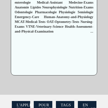
enterologie
Medical-Assistant
Medecine-Exams
Anatomie
Lipides
Neurophysiologie
Nutrition-Exams
Odontologie
Pharmacologie
Physiologie
Semiologie
Emergency-Care
Human-Anatomy-and-Physiology
MCAT-Medical-Tests
OAT-Optometry-Tests
Nursing-
Exams
VTNE-Veterinary-Science
Health-Assessment-
and-Physical-Examination
...
L'APPLICATION
POUR
TAGS
EN