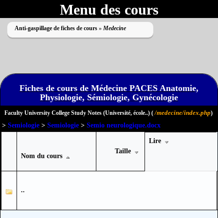
Menu des cours
Anti-gaspillage de fiches de cours
»
Medecine
Fiches de cours de Médecine PACES Anatomie,
Physiologie, Sémiologie, Gynécologie
Impossible de lire le dossier
/medecine/index.php
Faculty University College Study Notes (Université, école..) (
)
>
Semiologie
>
Semiologie
>
Semio neurologique.docx
Lire
Taille
Nom du cours
..