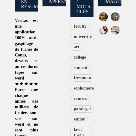
EN
APPRENDRE
/
IMAGES
RÉSUMÉ
MOTS-
CLÉS
Veritas
est
une
faculty
application
university
100% anti-
gaspillage
art
de
Fiches de
Cours
,
college
devoirs et
autres docus
student
tapés sur
freshman
word
★★★★★
sophomore
Parce que
chaque
courses
année des
milliers de
paralegal
fichiers sont
sais sur
senior
word et ne
law /
sont plus
LSAT
jamais