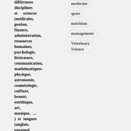
différentes
medecine
disciplines
et sciences
sport
(
médicales
,
nutrition
gestion
,
finance,
management
administration,
ressources
Veterinary
humaines
,
Science
psychologie
,
littérature
,
communication
,
mathématiques-
physique
,
astronomie
,
cosmétologie
,
coiffure
,
beauté,
estéthique
,
art
,
musique
, ...
) et langues
(
anglais
,
espagnol
,