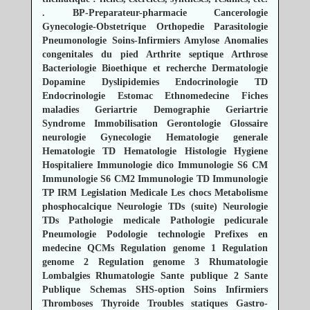
.
BP-Preparateur-pharmacie
Cancerologie
Gynecologie-Obstetrique
Orthopedie
Parasitologie
Pneumonologie
Soins-Infirmiers
Amylose
Anomalies
congenitales du pied
Arthrite septique
Arthrose
Bacteriologie
Bioethique et recherche
Dermatologie
Dopamine
Dyslipidemies
Endocrinologie TD
Endocrinologie
Estomac
Ethnomedecine
Fiches
maladies
Geriartrie Demographie
Geriartrie
Syndrome Immobilisation
Gerontologie
Glossaire
neurologie
Gynecologie
Hematologie generale
Hematologie TD
Hematologie
Histologie
Hygiene
Hospitaliere
Immunologie dico
Immunologie S6 CM
Immunologie S6 CM2
Immunologie TD
Immunologie
TP
IRM
Legislation Medicale
Les chocs
Metabolisme
phosphocalcique
Neurologie TDs (suite)
Neurologie
TDs
Pathologie medicale
Pathologie pedicurale
Pneumologie
Podologie technologie
Prefixes en
medecine
QCMs
Regulation genome 1
Regulation
genome 2
Regulation genome 3
Rhumatologie
Lombalgies
Rhumatologie
Sante publique 2
Sante
Publique
Schemas
SHS-option
Soins Infirmiers
Thromboses
Thyroide
Troubles statiques
Gastro-