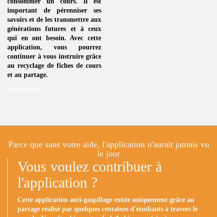
consommer un
cours
. Il est
important de pérenniser ses
savoirs et de les transmettre aux
générations futures et à ceux
qui en ont besoin. Avec cette
application, vous pourrez
continuer à vous instruire grâce
au
recyclage de fiches de cours
et au partage.
Apprendre
Parce que sans votre aide, l'application n'aurait jamais vu
le jour
Vous voulez contribuer à
l'application ?
Cette application anti-gaspillage existe uniquement grâce au
partage réalisé par quelques centaines d'étudiants à travers le