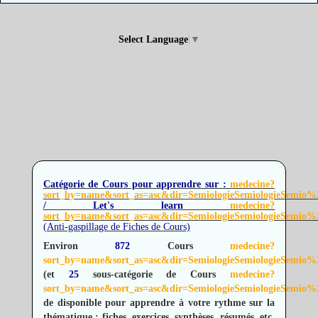
Select Language
▼
Catégorie de Cours pour apprendre sur :
medecine?
sort_by=name&sort_as=asc&dir=SemiologieSemiologieSemio%2
/ Let's learn
medecine?
sort_by=name&sort_as=asc&dir=SemiologieSemiologieSemio%2
(Anti-gaspillage de Fiches de Cours)
Environ
872
Cours
medecine?
sort_by=name&sort_as=asc&dir=SemiologieSemiologieSemio%2
(et
25
sous-catégorie de Cours
medecine?
sort_by=name&sort_as=asc&dir=SemiologieSemiologieSemio%2
de disponible pour apprendre à votre rythme sur la
thématique : fiches, exercices, synthèses, résumés, etc.