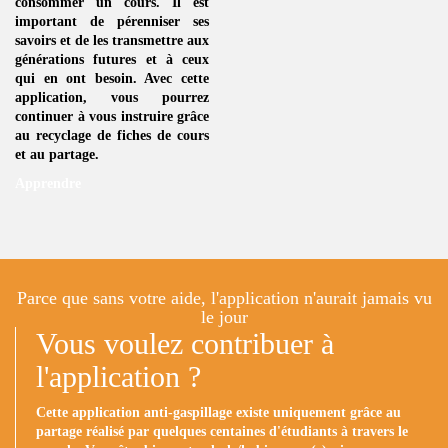
consommer un
cours
. Il est
important de pérenniser ses
savoirs et de les transmettre aux
générations futures et à ceux
qui en ont besoin. Avec cette
application, vous pourrez
continuer à vous instruire grâce
au
recyclage de fiches de cours
et au partage.
Apprendre
Parce que sans votre aide, l'application n'aurait jamais vu
le jour
Vous voulez contribuer à
l'application ?
Cette application anti-gaspillage existe uniquement grâce au
partage réalisé par quelques centaines d'étudiants à travers le