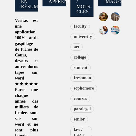
EN
APPRENDRE
/
IMAGES
RÉSUMÉ
MOTS-
CLÉS
Veritas
est
une
faculty
application
university
100% anti-
gaspillage
art
de
Fiches de
Cours
,
college
devoirs et
autres docus
student
tapés sur
freshman
word
★★★★★
sophomore
Parce que
chaque
courses
année des
milliers de
paralegal
fichiers sont
sais sur
senior
word et ne
law /
sont plus
LSAT
jamais