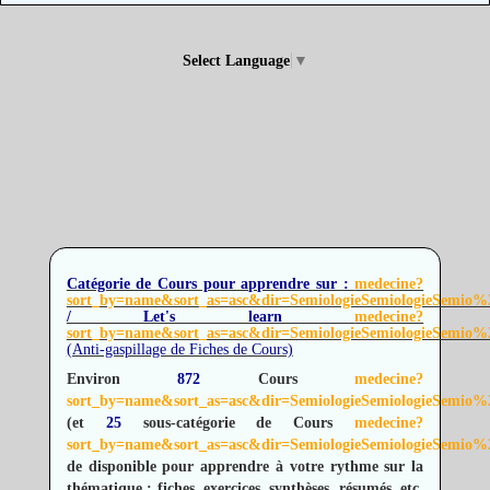
Select Language
▼
Catégorie de Cours pour apprendre sur :
medecine?
sort_by=name&sort_as=asc&dir=SemiologieSemiologieSemio%2
/ Let's learn
medecine?
sort_by=name&sort_as=asc&dir=SemiologieSemiologieSemio%2
(Anti-gaspillage de Fiches de Cours)
Environ
872
Cours
medecine?
sort_by=name&sort_as=asc&dir=SemiologieSemiologieSemio%2
(et
25
sous-catégorie de Cours
medecine?
sort_by=name&sort_as=asc&dir=SemiologieSemiologieSemio%2
de disponible pour apprendre à votre rythme sur la
thématique : fiches, exercices, synthèses, résumés, etc.