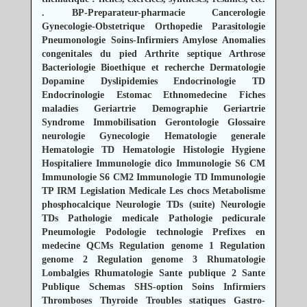
.
BP-Preparateur-pharmacie
Cancerologie
Gynecologie-Obstetrique
Orthopedie
Parasitologie
Pneumonologie
Soins-Infirmiers
Amylose
Anomalies
congenitales du pied
Arthrite septique
Arthrose
Bacteriologie
Bioethique et recherche
Dermatologie
Dopamine
Dyslipidemies
Endocrinologie TD
Endocrinologie
Estomac
Ethnomedecine
Fiches
maladies
Geriartrie Demographie
Geriartrie
Syndrome Immobilisation
Gerontologie
Glossaire
neurologie
Gynecologie
Hematologie generale
Hematologie TD
Hematologie
Histologie
Hygiene
Hospitaliere
Immunologie dico
Immunologie S6 CM
Immunologie S6 CM2
Immunologie TD
Immunologie
TP
IRM
Legislation Medicale
Les chocs
Metabolisme
phosphocalcique
Neurologie TDs (suite)
Neurologie
TDs
Pathologie medicale
Pathologie pedicurale
Pneumologie
Podologie technologie
Prefixes en
medecine
QCMs
Regulation genome 1
Regulation
genome 2
Regulation genome 3
Rhumatologie
Lombalgies
Rhumatologie
Sante publique 2
Sante
Publique
Schemas
SHS-option
Soins Infirmiers
Thromboses
Thyroide
Troubles statiques
Gastro-