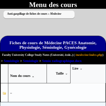
Menu des cours
Anti-gaspillage de fiches de cours
»
Medecine
Fiches de cours de Médecine PACES Anatomie,
Physiologie, Sémiologie, Gynécologie
Impossible de lire le dossier
/medecine/index.php
Faculty University College Study Notes (Université, école..) (
)
>
Semiologie
>
Semiologie
>
Semio radiographique.docx
Lire
Taille
Nom du cours
..