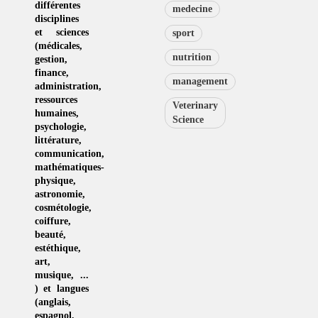
différentes
medecine
disciplines
et sciences
sport
(
médicales
,
nutrition
gestion
,
finance,
management
administration,
ressources
Veterinary
humaines
,
Science
psychologie
,
littérature
,
communication
,
mathématiques-
physique
,
astronomie
,
cosmétologie
,
coiffure
,
beauté,
estéthique
,
art
,
musique
, ...
) et langues
(
anglais
,
espagnol
,