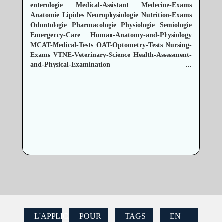
enterologie
Medical-Assistant
Medecine-Exams
Anatomie
Lipides
Neurophysiologie
Nutrition-Exams
Odontologie
Pharmacologie
Physiologie
Semiologie
Emergency-Care
Human-Anatomy-and-Physiology
MCAT-Medical-Tests
OAT-Optometry-Tests
Nursing-
Exams
VTNE-Veterinary-Science
Health-Assessment-
and-Physical-Examination
...
L'APPLICATION
POUR
TAGS
EN