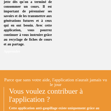
jette dès qu'on a terminé de
consommer un
cours
. Il est
important de pérenniser ses
savoirs et de les transmettre aux
générations futures et à ceux
qui en ont besoin. Avec cette
application, vous pourrez
continuer à vous instruire grâce
au
recyclage de fiches de cours
et au partage.
Apprendre
Parce que sans votre aide, l'application n'aurait jamais vu
le jour
Vous voulez contribuer à
l'application ?
Cette application anti-gaspillage existe uniquement grâce au