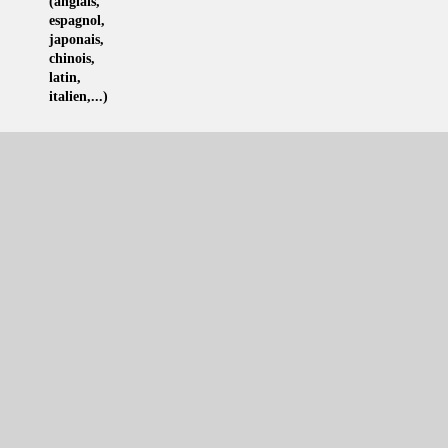
(
anglais
,
espagnol
,
japonais
,
chinois
,
latin
,
italien
,...)