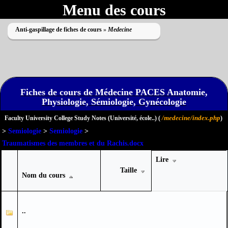
Menu des cours
Anti-gaspillage de fiches de cours
»
Medecine
Fiches de cours de Médecine PACES Anatomie,
Physiologie, Sémiologie, Gynécologie
Impossible de lire le dossier
/medecine/index.php
Faculty University College Study Notes (Université, école..) (
)
>
Semiologie
>
Semiologie
>
Traumatismes des membres et du Rachis.docx
Lire
Taille
Nom du cours
..