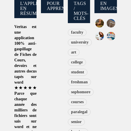
L'APPLICATION
POUR
TAGS
EN
EN
APPRENDRE
/
IMAGES
RÉSUMÉ
MOTS-
CLÉS
Veritas
est
une
faculty
application
university
100% anti-
gaspillage
art
de
Fiches de
Cours
,
college
devoirs et
autres docus
student
tapés sur
freshman
word
★★★★★
sophomore
Parce que
chaque
courses
année des
milliers de
paralegal
fichiers sont
sais sur
senior
word et ne