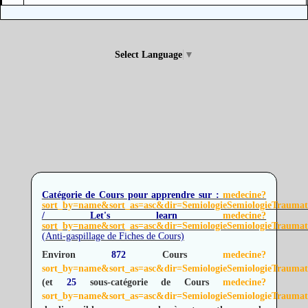
Select Language
▼
Catégorie de Cours pour apprendre sur :
medecine?
sort_by=name&sort_as=asc&dir=SemiologieSemiologieTrau
/ Let's learn
medecine?
sort_by=name&sort_as=asc&dir=SemiologieSemiologieTrau
(Anti-gaspillage de Fiches de Cours)
Environ
872
Cours
medecine?
sort_by=name&sort_as=asc&dir=SemiologieSemiologieTrau
(et
25
sous-catégorie de Cours
medecine?
sort_by=name&sort_as=asc&dir=SemiologieSemiologieTrau