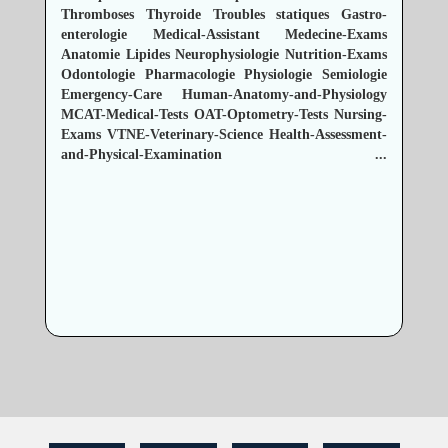
Thromboses
Thyroide
Troubles statiques
Gastro-
enterologie
Medical-Assistant
Medecine-Exams
Anatomie
Lipides
Neurophysiologie
Nutrition-Exams
Odontologie
Pharmacologie
Physiologie
Semiologie
Emergency-Care
Human-Anatomy-and-Physiology
MCAT-Medical-Tests
OAT-Optometry-Tests
Nursing-
Exams
VTNE-Veterinary-Science
Health-Assessment-
and-Physical-Examination
...