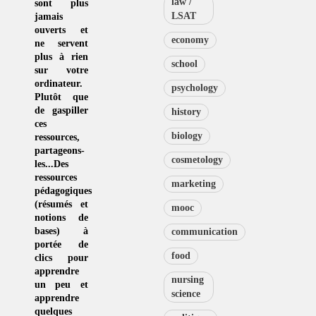
law /
sont plus
LSAT
jamais
ouverts et
economy
ne servent
plus à rien
school
sur votre
ordinateur.
psychology
Plutôt que
de
gaspiller
history
ces
biology
ressources
,
partageons-
cosmetology
les...Des
ressources
marketing
pédagogiques
(résumés et
mooc
notions de
bases) à
communication
portée de
food
clics pour
apprendre
nursing
un peu et
science
apprendre
quelques