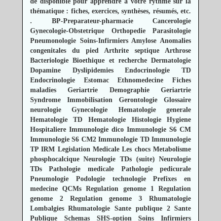
de disponible pour apprendre à votre rythme sur la
thématique : fiches, exercices, synthèses, résumés, etc.
.
BP-Preparateur-pharmacie
Cancerologie
Gynecologie-Obstetrique
Orthopedie
Parasitologie
Pneumonologie
Soins-Infirmiers
Amylose
Anomalies
congenitales du pied
Arthrite septique
Arthrose
Bacteriologie
Bioethique et recherche
Dermatologie
Dopamine
Dyslipidemies
Endocrinologie TD
Endocrinologie
Estomac
Ethnomedecine
Fiches
maladies
Geriartrie Demographie
Geriartrie
Syndrome Immobilisation
Gerontologie
Glossaire
neurologie
Gynecologie
Hematologie generale
Hematologie TD
Hematologie
Histologie
Hygiene
Hospitaliere
Immunologie dico
Immunologie S6 CM
Immunologie S6 CM2
Immunologie TD
Immunologie
TP
IRM
Legislation Medicale
Les chocs
Metabolisme
phosphocalcique
Neurologie TDs (suite)
Neurologie
TDs
Pathologie medicale
Pathologie pedicurale
Pneumologie
Podologie technologie
Prefixes en
medecine
QCMs
Regulation genome 1
Regulation
genome 2
Regulation genome 3
Rhumatologie
Lombalgies
Rhumatologie
Sante publique 2
Sante
Publique
Schemas
SHS-option
Soins Infirmiers