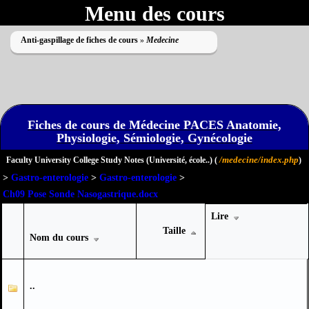
Menu des cours
Anti-gaspillage de fiches de cours
»
Medecine
Fiches de cours de Médecine PACES Anatomie,
Physiologie, Sémiologie, Gynécologie
Impossible de lire le dossier
/medecine/index.php
Faculty University College Study Notes (Université, école..) (
)
>
Gastro-enterologie
>
Gastro-enterologie
>
Ch09 Pose Sonde Nasogastrique.docx
Lire
Taille
Nom du cours
..