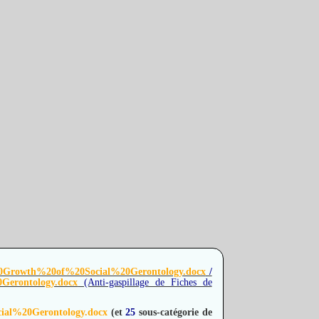
20Growth%20of%20Social%20Gerontology.docx
/
Gerontology.docx
(Anti-gaspillage de Fiches de
ial%20Gerontology.docx
(et
25
sous-catégorie de