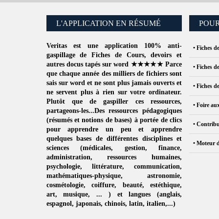
L'APPLICATION EN RÉSUMÉ
POUR
Veritas
est une application 100% anti-
• Fiches d
gaspillage de
Fiches de Cours
, devoirs et
autres docus tapés sur word ★★★★★ Parce
• Fiches d
que chaque année des milliers de fichiers sont
sais sur word et ne sont plus jamais ouverts et
• Fiches d
ne servent plus à rien sur votre ordinateur.
Plutôt que de
gaspiller ces ressources
,
• Foire au
partageons-les...Des ressources pédagogiques
(résumés et notions de bases) à portée de clics
• Contribu
pour apprendre un peu et apprendre
quelques bases de différentes disciplines et
• Moteur 
sciences (
médicales
,
gestion
, finance,
administration,
ressources humaines
,
psychologie
,
littérature
,
communication
,
mathématiques-physique
,
astronomie
,
cosmétologie
,
coiffure
, beauté,
estéthique
,
art
,
musique
, ... ) et langues (
anglais
,
espagnol
,
japonais
,
chinois
,
latin
,
italien
,...)