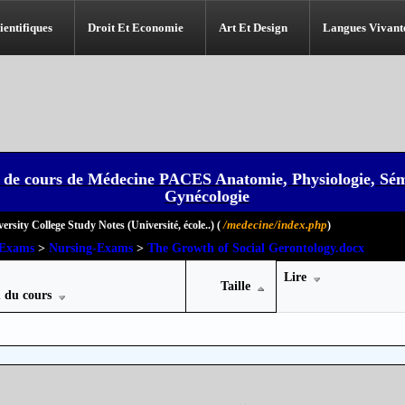
ientifiques
Droit Et Economie
Art Et Design
Langues Vivant
 de cours de Médecine PACES Anatomie, Physiologie, Sém
Gynécologie
/medecine/index.php
ersity College Study Notes (Université, école..) (
)
Impossible de lire le dossier
-Exams
>
Nursing-Exams
>
The Growth of Social Gerontology.docx
Lire
Taille
 du cours