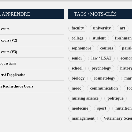
 APPRENDRE
TAGS / MOTS-CLÉS
faculty
university
art
e cours
college
student
freshman
e cours (V2)
sophomore
courses
paral
e cours (V3)
senior
law / LSAT
econo
x questions
school
psychology
histor
er à l'application
biology
cosmetology
mar
de Recherche de Cours
mooc
communication
fo
nursing science
politique
medecine
sport
nutrition
management
Veterinary Scie