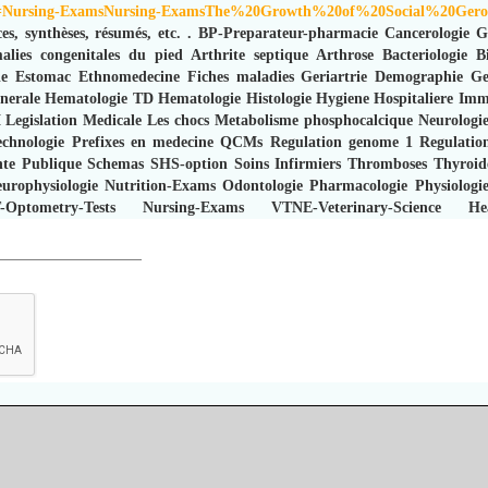
ir=Nursing-ExamsNursing-ExamsThe%20Growth%20of%20Social%20Geron
es, synthèses, résumés, etc.
.
BP-Preparateur-pharmacie
Cancerologie
G
lies congenitales du pied
Arthrite septique
Arthrose
Bacteriologie
B
ie
Estomac
Ethnomedecine
Fiches maladies
Geriartrie Demographie
Ge
nerale
Hematologie TD
Hematologie
Histologie
Hygiene Hospitaliere
Imm
M
Legislation Medicale
Les chocs
Metabolisme phosphocalcique
Neurologie
echnologie
Prefixes en medecine
QCMs
Regulation genome 1
Regulatio
nte Publique
Schemas
SHS-option
Soins Infirmiers
Thromboses
Thyroid
urophysiologie
Nutrition-Exams
Odontologie
Pharmacologie
Physiologi
-Optometry-Tests
Nursing-Exams
VTNE-Veterinary-Science
He