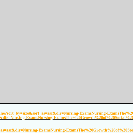
ine?sort_by=size&sort_as=asc&dir=Nursing-ExamsNursing-ExamsThe%
asc&dir=Nursing-ExamsNursing-ExamsThe%20Growth%20of%20Social%20
rt_as=asc&dir=Nursing-ExamsNursing-ExamsThe%20Growth%20of%20Soc