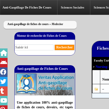
Anti-Gaspillage De Fiches De Cours
Sciences Sociales
Sciences Sc
Anti-gaspillage de fiches de cours
»
Medecine
Moteur de recherche de Fiches de Cours
Fiches
Faculty Univ
>
Nursing
Anti-gaspillage de Fiches de Cours
Nom
..
Une application 100% anti-gaspillage
de fiches de cours, devoirs, etc tapés