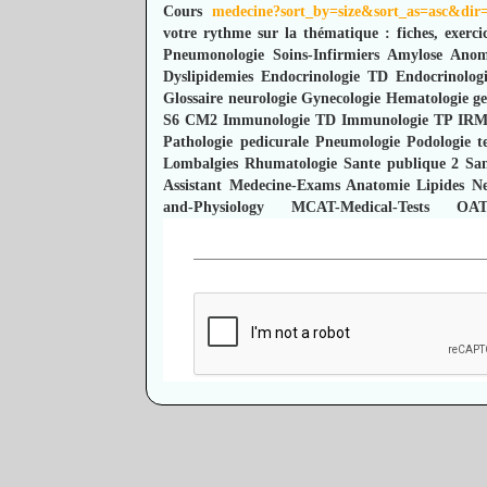
Cours
medecine?sort_by=size&sort_as=asc&d
votre rythme sur la thématique : fiches, exercic
Pneumonologie
Soins-Infirmiers
Amylose
Anoma
Dyslipidemies
Endocrinologie TD
Endocrinolog
Glossaire neurologie
Gynecologie
Hematologie ge
S6 CM2
Immunologie TD
Immunologie TP
IR
Pathologie pedicurale
Pneumologie
Podologie t
Lombalgies
Rhumatologie
Sante publique 2
Sa
Assistant
Medecine-Exams
Anatomie
Lipides
Ne
and-Physiology
MCAT-Medical-Tests
OAT