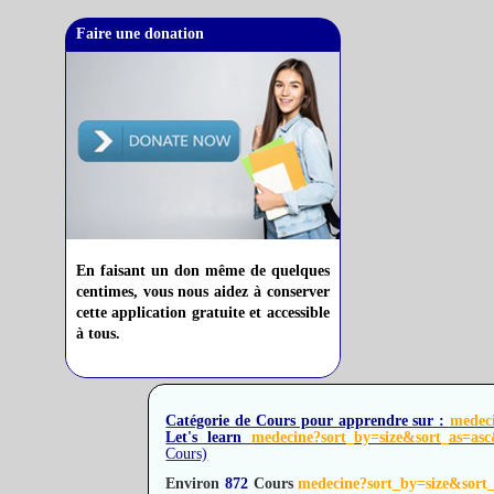
Faire une donation
En faisant un don même de quelques
centimes, vous nous aidez à conserver
cette application gratuite et accessible
à tous.
Catégorie de Cours pour apprendre sur :
medec
Let's learn
medecine?sort_by=size&sort_as=
Cours)
Environ
872
Cours
medecine?sort_by=size&so