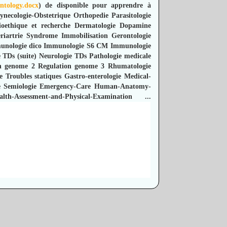
tology.docx
) de disponible pour apprendre à
ynecologie-Obstetrique
Orthopedie
Parasitologie
ioethique et recherche
Dermatologie
Dopamine
riartrie Syndrome Immobilisation
Gerontologie
unologie dico
Immunologie S6 CM
Immunologie
 TDs (suite)
Neurologie TDs
Pathologie medicale
n genome 2
Regulation genome 3
Rhumatologie
e
Troubles statiques
Gastro-enterologie
Medical-
e
Semiologie
Emergency-Care
Human-Anatomy-
alth-Assessment-and-Physical-Examination
...