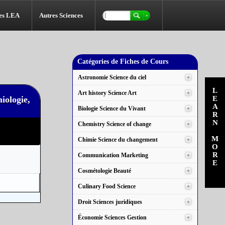
es LEA
Autres Sciences
Catégories de Fiches de Cours
Astronomie Science du ciel
LEARN MORE
Art history Science Art
iologie,
Biologie Science du Vivant
Chemistry Science of change
Chimie Science du changement
Communication Marketing
Cosmétologie Beauté
Culinary Food Science
Droit Sciences juridiques
Économie Sciences Gestion