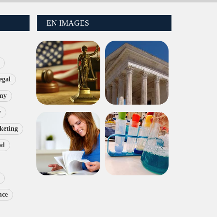
EN IMAGES
egal
my
y
keting
od
nce