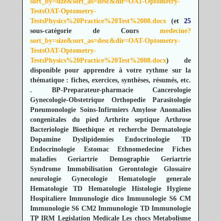
sort_by=size&sort_as=desc&dir=OAT-Optometry-
TestsOAT-Optometry-
TestsPhysics%20Practice%20Test%2008.docx
(et
25
sous-catégorie de Cours
medecine?
sort_by=size&sort_as=desc&dir=OAT-Optometry-
TestsOAT-Optometry-
TestsPhysics%20Practice%20Test%2008.docx
) de
disponible pour apprendre à votre rythme sur la
thématique : fiches, exercices, synthèses, résumés, etc.
.
BP-Preparateur-pharmacie
Cancerologie
Gynecologie-Obstetrique
Orthopedie
Parasitologie
Pneumonologie
Soins-Infirmiers
Amylose
Anomalies
congenitales du pied
Arthrite septique
Arthrose
Bacteriologie
Bioethique et recherche
Dermatologie
Dopamine
Dyslipidemies
Endocrinologie TD
Endocrinologie
Estomac
Ethnomedecine
Fiches
maladies
Geriartrie Demographie
Geriartrie
Syndrome Immobilisation
Gerontologie
Glossaire
neurologie
Gynecologie
Hematologie generale
Hematologie TD
Hematologie
Histologie
Hygiene
Hospitaliere
Immunologie dico
Immunologie S6 CM
Immunologie S6 CM2
Immunologie TD
Immunologie
TP
IRM
Legislation Medicale
Les chocs
Metabolisme