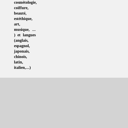
cosmétologie
,
coiffure
,
beauté,
estéthique
,
art
,
musique
, ...
) et langues
(
anglais
,
espagnol
,
japonais
,
chinois
,
latin
,
italien
,...)