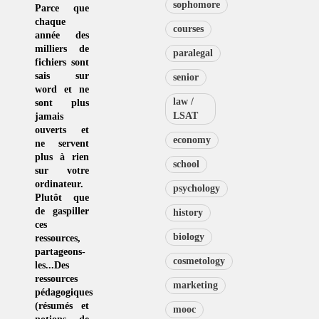
sophomore
Parce que
chaque
courses
année des
milliers de
paralegal
fichiers sont
sais sur
senior
word et ne
law /
sont plus
LSAT
jamais
ouverts et
economy
ne servent
plus à rien
school
sur votre
ordinateur.
psychology
Plutôt que
de
gaspiller
history
ces
biology
ressources
,
partageons-
cosmetology
les...Des
ressources
marketing
pédagogiques
(résumés et
mooc