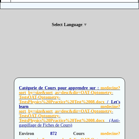
Select Language
▼
Catégorie de Cours pour apprendre sur :
medecine?
sort_by=size&sort_as=desc&dir=OAT-Optometry-
TestsOAT-Optometry-
TestsPhysics%20Practice%20Test%2008.docx
/ Let's
learn
medecine?
sort_by=size&sort_as=desc&dir=OAT-Optometry-
TestsOAT-Optometry-
TestsPhysics%20Practice%20Test%2008.docx
(Anti-
gaspillage de Fiches de Cours)
Environ
872
Cours
medecine?