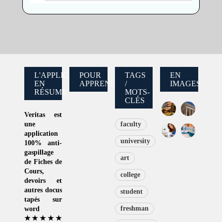
L'APPLICATION
POUR
TAGS
EN
EN
APPRENDRE
/
IMAGES
RÉSUMÉ
MOTS-
CLÉS
Veritas
est
une
faculty
application
university
100% anti-
gaspillage
art
de
Fiches de
Cours
,
college
devoirs et
autres docus
student
tapés sur
freshman
word
★★★★★