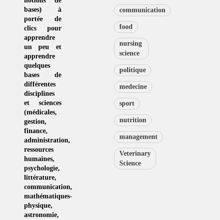
notions de
bases) à
communication
portée de
food
clics pour
apprendre
nursing
un peu et
science
apprendre
quelques
politique
bases de
différentes
medecine
disciplines
et sciences
sport
(
médicales
,
nutrition
gestion
,
finance,
management
administration,
ressources
Veterinary
humaines
,
Science
psychologie
,
littérature
,
communication
,
mathématiques-
physique
,
astronomie
,