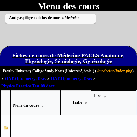
Menu des cours
Anti-gaspillage de fiches de cours
»
Medecine
Fiches de cours de Médecine PACES Anatomie,
Physiologie, Sémiologie, Gynécologie
Impossible de lire le dossier
/medecine/index.php
Faculty University College Study Notes (Université, école..) (
)
>
OAT-Optometry-Tests
>
OAT-Optometry-Tests
>
Physics Practice Test 08.docx
Lire
Taille
Nom du cours
..