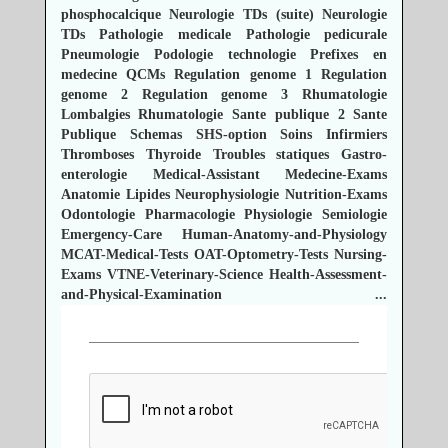
phosphocalcique
Neurologie TDs (suite)
Neurologie
TDs
Pathologie medicale
Pathologie pedicurale
Pneumologie
Podologie technologie
Prefixes en
medecine
QCMs
Regulation genome 1
Regulation
genome 2
Regulation genome 3
Rhumatologie
Lombalgies
Rhumatologie
Sante publique 2
Sante
Publique
Schemas
SHS-option
Soins Infirmiers
Thromboses
Thyroide
Troubles statiques
Gastro-
enterologie
Medical-Assistant
Medecine-Exams
Anatomie
Lipides
Neurophysiologie
Nutrition-Exams
Odontologie
Pharmacologie
Physiologie
Semiologie
Emergency-Care
Human-Anatomy-and-Physiology
MCAT-Medical-Tests
OAT-Optometry-Tests
Nursing-
Exams
VTNE-Veterinary-Science
Health-Assessment-
and-Physical-Examination
...