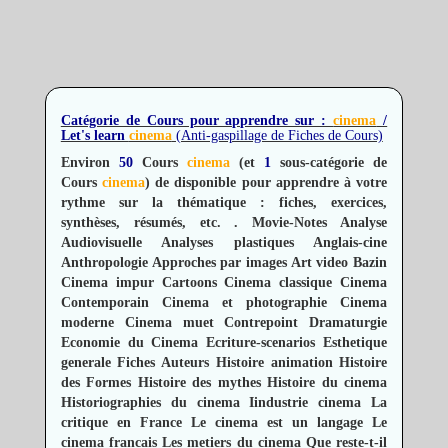
Catégorie de Cours pour apprendre sur :
cinema
/
Let's learn
cinema
(Anti-gaspillage de Fiches de Cours)
Environ
50
Cours
cinema
(et
1
sous-catégorie de
Cours
cinema
) de disponible pour apprendre à votre
rythme sur la thématique : fiches, exercices,
synthèses, résumés, etc.
.
Movie-Notes
Analyse
Audiovisuelle
Analyses plastiques
Anglais-cine
Anthropologie
Approches par images
Art video
Bazin
Cinema impur
Cartoons
Cinema classique
Cinema
Contemporain
Cinema et photographie
Cinema
moderne
Cinema muet
Contrepoint
Dramaturgie
Economie du Cinema
Ecriture-scenarios
Esthetique
generale
Fiches Auteurs
Histoire animation
Histoire
des Formes
Histoire des mythes
Histoire du cinema
Historiographies du cinema
Iindustrie cinema
La
critique en France
Le cinema est un langage
Le
cinema francais
Les metiers du cinema
Que reste-t-il