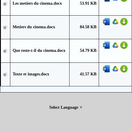
Les metiers du cinema.docx
53.91 KB
Metiers du cinema.docx
84.58 KB
Que reste-t-il du cinema.docx
54.79 KB
Texte et images.docx
41.57 KB
Select Language
▼