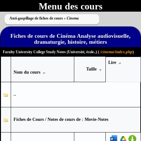
Menu des cours
Anti-gaspillage de fiches de cours
»
Cinema
Fiches de cours de Cinéma Analyse audiovisuelle,
dramaturgie, histoire, métiers
/cinema/index.php
Faculty University College Study Notes (Université, école..) (
)
Lire
Taille
Nom du cours
..
Fiches de Cours / Notes de cours de : Movie-Notes