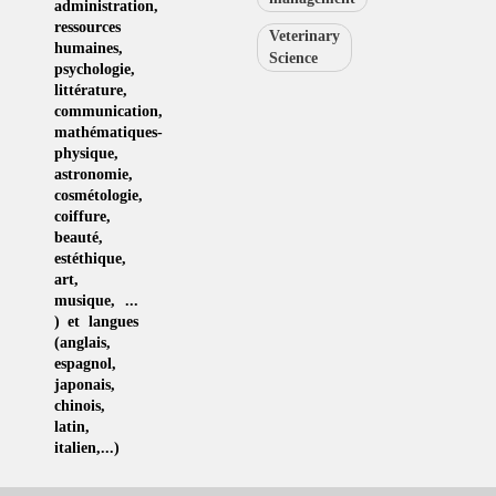
administration,
ressources
Veterinary
humaines
,
Science
psychologie
,
littérature
,
communication
,
mathématiques-
physique
,
astronomie
,
cosmétologie
,
coiffure
,
beauté,
estéthique
,
art
,
musique
, ...
) et langues
(
anglais
,
espagnol
,
japonais
,
chinois
,
latin
,
italien
,...)