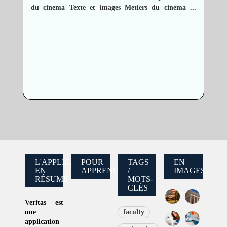
du cinema
Texte et images
Metiers du cinema
...
L'APPLICATION
POUR
TAGS
EN
EN
APPRENDRE
/
IMAGES
RÉSUMÉ
MOTS-
CLÉS
Veritas
est
une
faculty
application