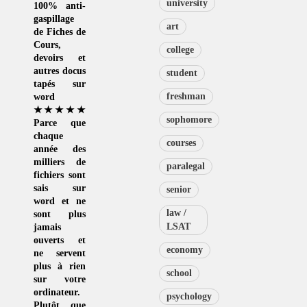
university
100% anti-
gaspillage
art
de
Fiches de
Cours
,
college
devoirs et
autres docus
student
tapés sur
freshman
word
★★★★★
sophomore
Parce que
chaque
courses
année des
milliers de
paralegal
fichiers sont
sais sur
senior
word et ne
law /
sont plus
LSAT
jamais
ouverts et
economy
ne servent
plus à rien
school
sur votre
ordinateur.
psychology
Plutôt que