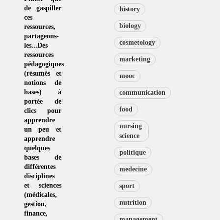
de
gaspiller
history
ces
biology
ressources
,
partageons-
cosmetology
les...Des
ressources
marketing
pédagogiques
(résumés et
mooc
notions de
bases) à
communication
portée de
food
clics pour
apprendre
nursing
un peu et
science
apprendre
quelques
politique
bases de
différentes
medecine
disciplines
et sciences
sport
(
médicales
,
nutrition
gestion
,
finance,
management