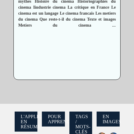
mythes
Histoire du cinema
Historiographies du
cinema
Iindustrie cinema
La critique en France
Le
cinema est un langage
Le cinema francais
Les metiers
du cinema
Que reste-t-il du cinema
Texte et images
Metiers du cinema
...
L'APPLICATION
POUR
TAGS
EN
EN
APPRENDRE
/
IMAGES
RÉSUMÉ
MOTS-
CLÉS