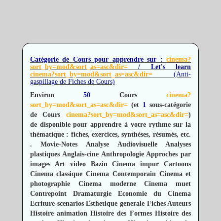
Catégorie de Cours pour apprendre sur :
cinema?
sort_by=mod&sort_as=asc&dir=
/ Let's learn
cinema?sort_by=mod&sort_as=asc&dir=
(Anti-
gaspillage de Fiches de Cours)
Environ
50
Cours
cinema?
sort_by=mod&sort_as=asc&dir=
(et
1
sous-catégorie
de Cours
cinema?sort_by=mod&sort_as=asc&dir=
)
de disponible pour apprendre à votre rythme sur la
thématique : fiches, exercices, synthèses, résumés, etc.
.
Movie-Notes
Analyse Audiovisuelle
Analyses
plastiques
Anglais-cine
Anthropologie
Approches par
images
Art video
Bazin Cinema impur
Cartoons
Cinema classique
Cinema Contemporain
Cinema et
photographie
Cinema moderne
Cinema muet
Contrepoint
Dramaturgie
Economie du Cinema
Ecriture-scenarios
Esthetique generale
Fiches Auteurs
Histoire animation
Histoire des Formes
Histoire des