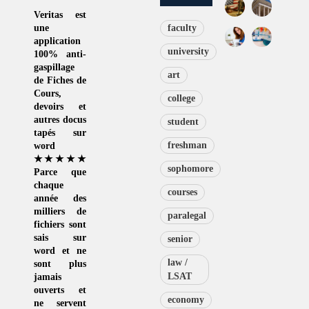
Veritas
est
une
faculty
application
university
100% anti-
gaspillage
art
de
Fiches de
Cours
,
college
devoirs et
autres docus
student
tapés sur
freshman
word
★★★★★
sophomore
Parce que
chaque
courses
année des
milliers de
paralegal
fichiers sont
sais sur
senior
word et ne
law /
sont plus
LSAT
jamais
ouverts et
economy
ne servent