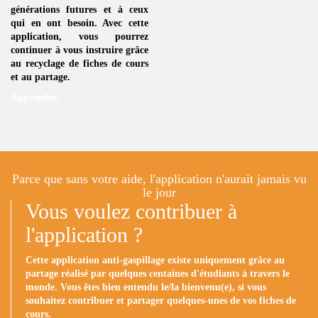
générations futures et à ceux
qui en ont besoin. Avec cette
application, vous pourrez
continuer à vous instruire grâce
au
recyclage de fiches de cours
et au partage.
Apprendre
Parce que sans votre aide, l'application n'aurait jamais vu
le jour
Vous voulez contribuer à
l'application ?
Cette application anti-gaspillage existe uniquement grâce au
partage réalisé par quelques centaines d'étudiants à travers le
monde. Vous êtes bien entendu le/la bienvenu(e), si vous
souhaitez contribuer et partager quelques-unes de vos fiches de
cours.