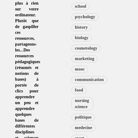
plus à rien
school
sur votre
ordinateur.
psychology
Plutôt que
de
gaspiller
history
ces
biology
ressources
,
partageons-
cosmetology
les...Des
ressources
marketing
pédagogiques
(résumés et
mooc
notions de
bases) à
communication
portée de
food
clics pour
apprendre
nursing
un peu et
science
apprendre
quelques
politique
bases de
différentes
medecine
disciplines
et sciences