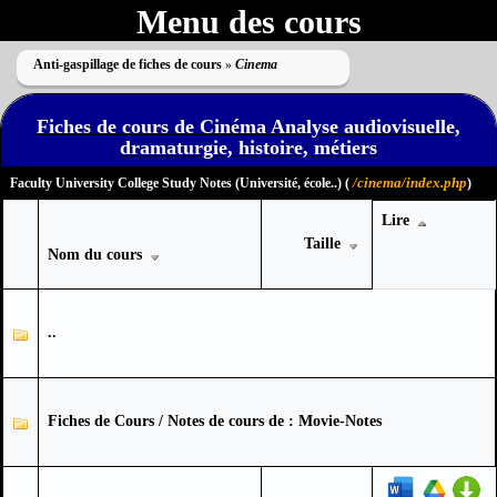
Menu des cours
Anti-gaspillage de fiches de cours
»
Cinema
Fiches de cours de Cinéma Analyse audiovisuelle,
dramaturgie, histoire, métiers
/cinema/index.php
Faculty University College Study Notes (Université, école..) (
)
Lire
Taille
Nom du cours
..
Fiches de Cours / Notes de cours de : Movie-Notes