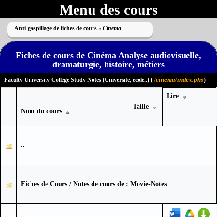
Menu des cours
Anti-gaspillage de fiches de cours
»
Cinema
Fiches de cours de Cinéma Analyse audiovisuelle,
dramaturgie, histoire, métiers
/cinema/index.php
Faculty University College Study Notes (Université, école..) (
)
Lire
Taille
Nom du cours
..
Fiches de Cours / Notes de cours de : Movie-Notes