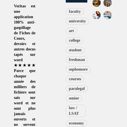
Veritas
est
une
faculty
application
university
100% anti-
gaspillage
art
de
Fiches de
Cours
,
college
devoirs et
autres docus
student
tapés sur
freshman
word
★★★★★
sophomore
Parce que
chaque
courses
année des
milliers de
paralegal
fichiers sont
sais sur
senior
word et ne
law /
sont plus
LSAT
jamais
ouverts et
economy
ne servent