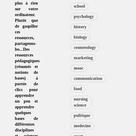
plus à rien
school
sur votre
ordinateur.
psychology
Plutôt que
de
gaspiller
history
ces
biology
ressources
,
partageons-
cosmetology
les...Des
ressources
marketing
pédagogiques
(résumés et
mooc
notions de
bases) à
communication
portée de
food
clics pour
apprendre
nursing
un peu et
science
apprendre
quelques
politique
bases de
différentes
medecine
disciplines
et sciences