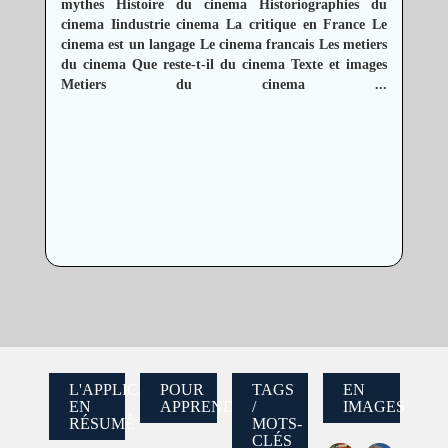
mythes
Histoire du cinema
Historiographies du
cinema
Iindustrie cinema
La critique en France
Le
cinema est un langage
Le cinema francais
Les metiers
du cinema
Que reste-t-il du cinema
Texte et images
Metiers du cinema
...
L'APPLICATION
POUR
TAGS
EN
EN
APPRENDRE
/
IMAGES
RÉSUMÉ
MOTS-
CLÉS