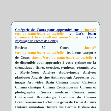
Catégorie de Cours pour apprendre sur :
cinema?
sort_by=name&sort_as=asc&dir=
/ Let's learn
cinema?sort_by=name&sort_as=asc&dir=
(Anti-
gaspillage de Fiches de Cours)
Environ
50
Cours
cinema?
sort_by=name&sort_as=asc&dir=
(et
1
sous-catégorie
de Cours
cinema?sort_by=name&sort_as=asc&dir=
)
de disponible pour apprendre à votre rythme sur la
thématique : fiches, exercices, synthèses, résumés, etc.
.
Movie-Notes
Analyse Audiovisuelle
Analyses
plastiques
Anglais-cine
Anthropologie
Approches par
images
Art video
Bazin Cinema impur
Cartoons
Cinema classique
Cinema Contemporain
Cinema et
photographie
Cinema moderne
Cinema muet
Contrepoint
Dramaturgie
Economie du Cinema
Ecriture-scenarios
Esthetique generale
Fiches Auteurs
Histoire animation
Histoire des Formes
Histoire des