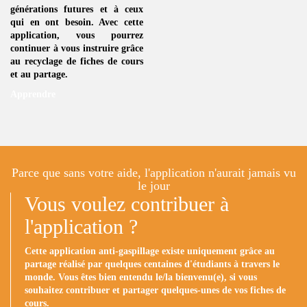
générations futures et à ceux
qui en ont besoin. Avec cette
application, vous pourrez
continuer à vous instruire grâce
au
recyclage de fiches de cours
et au partage.
Apprendre
Parce que sans votre aide, l'application n'aurait jamais vu
le jour
Vous voulez contribuer à
l'application ?
Cette application anti-gaspillage existe uniquement grâce au
partage réalisé par quelques centaines d'étudiants à travers le
monde. Vous êtes bien entendu le/la bienvenu(e), si vous
souhaitez contribuer et partager quelques-unes de vos fiches de
cours.