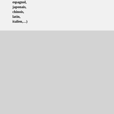
espagnol
,
japonais
,
chinois
,
latin
,
italien
,...)