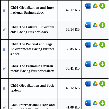
Ch01 Globalization and Inter
42.17 KB
national Business.docx
Ch02 The Cultural Environm
38.14 KB
ents Facing Business.docx
Ch03 The Political and Legal
Environments Facing Busines
39.85 KB
s.docx
Ch04 The Economic Environ
38.41 KB
ments Facing Businesses.docx
Ch05 Globalization and Socie
40.12 KB
ty.docx
Ch06 International Trade and
41.08 KB