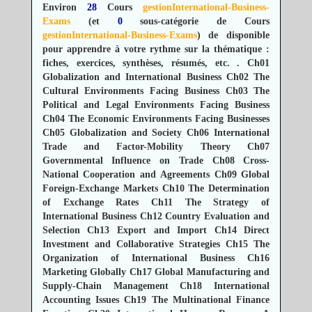
Environ
28
Cours
gestionInternational-Business-
Exams
(et
0
sous-catégorie de Cours
gestionInternational-Business-Exams
) de disponible
pour apprendre à votre rythme sur la thématique :
fiches, exercices, synthèses, résumés, etc.
.
Ch01
Globalization and International Business
Ch02 The
Cultural Environments Facing Business
Ch03 The
Political and Legal Environments Facing Business
Ch04 The Economic Environments Facing Businesses
Ch05 Globalization and Society
Ch06 International
Trade and Factor-Mobility Theory
Ch07
Governmental Influence on Trade
Ch08 Cross-
National Cooperation and Agreements
Ch09 Global
Foreign-Exchange Markets
Ch10 The Determination
of Exchange Rates
Ch11 The Strategy of
International Business
Ch12 Country Evaluation and
Selection
Ch13 Export and Import
Ch14 Direct
Investment and Collaborative Strategies
Ch15 The
Organization of International Business
Ch16
Marketing Globally
Ch17 Global Manufacturing and
Supply-Chain Management
Ch18 International
Accounting Issues
Ch19 The Multinational Finance