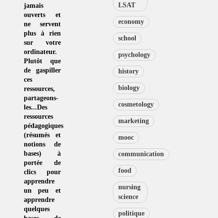
LSAT
jamais
ouverts et
economy
ne servent
plus à rien
school
sur votre
ordinateur.
psychology
Plutôt que
de
gaspiller
history
ces
biology
ressources
,
partageons-
cosmetology
les...Des
ressources
marketing
pédagogiques
(résumés et
mooc
notions de
bases) à
communication
portée de
food
clics pour
apprendre
nursing
un peu et
science
apprendre
quelques
politique