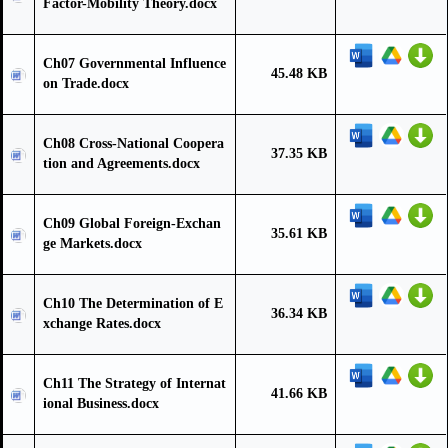
Factor-Mobility Theory.docx
Ch07 Governmental Influence
45.48 KB
on Trade.docx
Ch08 Cross-National Coopera
37.35 KB
tion and Agreements.docx
Ch09 Global Foreign-Exchan
35.61 KB
ge Markets.docx
Ch10 The Determination of E
36.34 KB
xchange Rates.docx
Ch11 The Strategy of Internat
41.66 KB
ional Business.docx