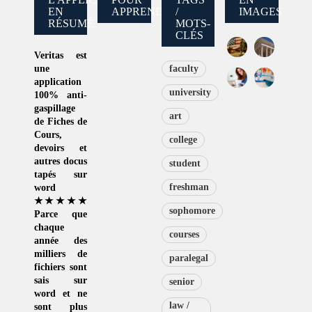
EN
APPRENDRE
/
IMAGES
RÉSUMÉ
MOTS-
CLÉS
Veritas
est
une
faculty
application
university
100% anti-
gaspillage
art
de
Fiches de
Cours
,
college
devoirs et
autres docus
student
tapés sur
freshman
word
★★★★★
sophomore
Parce que
chaque
courses
année des
milliers de
paralegal
fichiers sont
sais sur
senior
word et ne
law /
sont plus