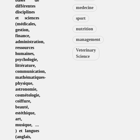
bases de
différentes
medecine
disciplines
et sciences
sport
(
médicales
,
nutrition
gestion
,
finance,
management
administration,
ressources
Veterinary
humaines
,
Science
psychologie
,
littérature
,
communication
,
mathématiques-
physique
,
astronomie
,
cosmétologie
,
coiffure
,
beauté,
estéthique
,
art
,
musique
, ...
) et langues
(
anglais
,