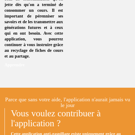
jette dès qu'on a terminé de
consommer un
cours
. Il est
important de pérenniser ses
savoirs et de les transmettre aux
générations futures et à ceux
qui en ont besoin. Avec cette
application, vous pourrez
continuer à vous instruire grâce
au
recyclage de fiches de cours
et au partage.
Apprendre
Parce que sans votre aide, l'application n'aurait jamais vu
le jour
Vous voulez contribuer à
l'application ?
Cette application anti-gaspillage existe uniquement grâce au