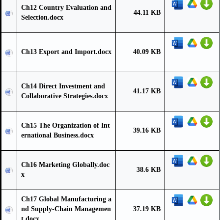
Ch12 Country Evaluation and
44.11 KB
Selection.docx
Ch13 Export and Import.docx
40.09 KB
Ch14 Direct Investment and
41.17 KB
Collaborative Strategies.docx
Ch15 The Organization of Int
39.16 KB
ernational Business.docx
Ch16 Marketing Globally.doc
38.6 KB
x
Ch17 Global Manufacturing a
nd Supply-Chain Managemen
37.19 KB
t.docx