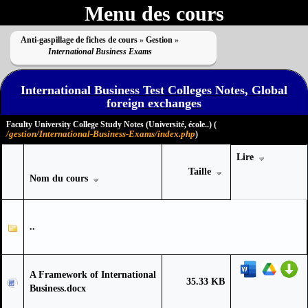
Menu des cours
Anti-gaspillage de fiches de cours
»
Gestion
»
International Business Exams
International Business Test Colleges Notes, Global
foreign exchanges
Faculty University College Study Notes (Université, école..) (
/gestion/International-Business-Exams/index.php
)
Lire
Taille
Nom du cours
..
A Framework of International
35.33 KB
Business.docx