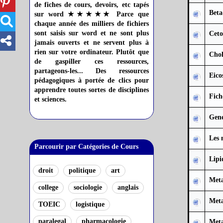
de fiches de cours, devoirs, etc tapés
Beta
sur word ★★★★★ Parce que
chaque année des milliers de fichiers
sont saisis sur word et ne sont plus
Ceto
jamais ouverts et ne servent plus à
rien sur votre ordinateur. Plutôt que
Chol
de gaspiller ces ressources,
partageons-les... Des ressources
Eico
pédagogiques à portée de clics pour
apprendre toutes sortes de disciplines
Fich
et sciences.
Gene
Les 
Parcourir par Catégories de Cours
Lipi
droit
politique
art
Meta
college
sociologie
anglais
Meta
TOEIC
logistique
paralegal
pharmacologie
Meta