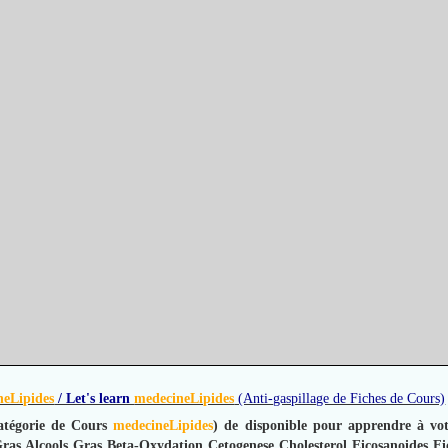
neLipides
/ Let's learn
medecineLipides
(Anti-gaspillage de Fiches de Cours)
atégorie de Cours
medecineLipides
) de disponible pour apprendre à votr
Gras
Alcools Gras
Beta-Oxydation
Cetogenese
Cholesterol
Eicosanoides
Fi