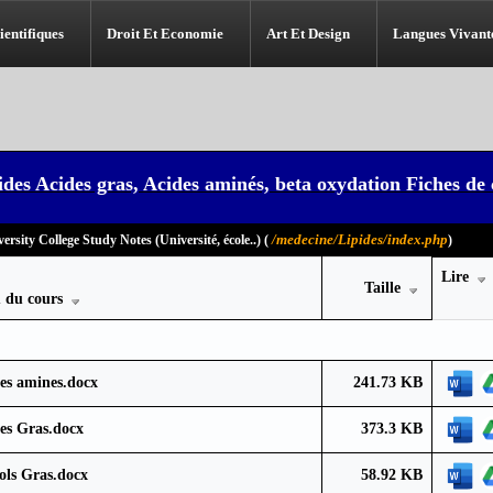
ientifiques
Droit Et Economie
Art Et Design
Langues Vivant
ides Acides gras, Acides aminés, beta oxydation Fiches de
/medecine/Lipides/index.php
ersity College Study Notes (Université, école..) (
)
Lire
Taille
 du cours
es amines.docx
241.73 KB
es Gras.docx
373.3 KB
ols Gras.docx
58.92 KB