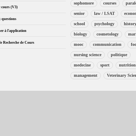
sophomore
courses
paral
e cours (V3)
senior
law / LSAT
econo
x questions
school
psychology
histor
er à l'application
biology
cosmetology
mar
de Recherche de Cours
mooc
communication
fo
nursing science
politique
medecine
sport
nutrition
management
Veterinary Scie