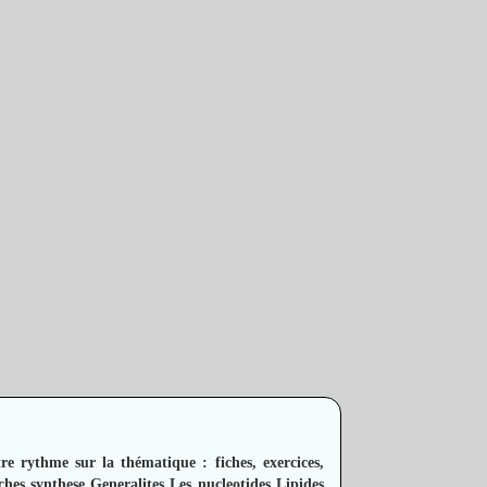
e rythme sur la thématique : fiches, exercices,
ches synthese
Generalites
Les nucleotides
Lipides