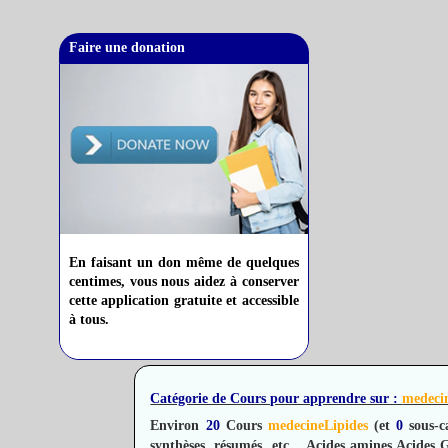
Faire une donation
En faisant un don même de quelques
centimes, vous nous aidez à conserver
cette application gratuite et accessible
à tous.
Catégorie de Cours pour apprendre sur :
medeci
Environ
20
Cours
medecineLipides
(et
0
sous-c
synthèses, résumés, etc.
.
Acides amines
Acides 