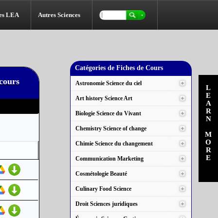
es LEA
Autres Sciences
Catégories de Fiches de Cours
 cours
Astronomie Science du ciel
LEARN MORE
Art history Science Art
Biologie Science du Vivant
Chemistry Science of change
Chimie Science du changement
Communication Marketing
Cosmétologie Beauté
Culinary Food Science
Droit Sciences juridiques