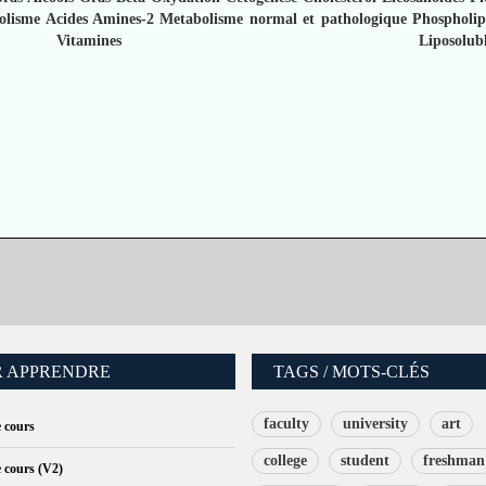
olisme Acides Amines-2
Metabolisme normal et pathologique
Phospholip
Vitamines Liposoluble
 APPRENDRE
TAGS / MOTS-CLÉS
faculty
university
art
e cours
college
student
freshman
e cours (V2)