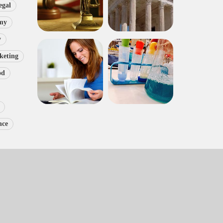
egal
my
y
keting
od
nce