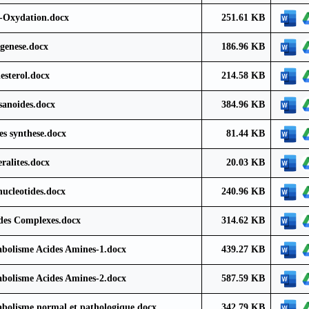
-Oxydation.docx
251.61 KB
genese.docx
186.96 KB
esterol.docx
214.58 KB
sanoides.docx
384.96 KB
es synthese.docx
81.44 KB
ralites.docx
20.03 KB
nucleotides.docx
240.96 KB
des Complexes.docx
314.62 KB
bolisme Acides Amines-1.docx
439.27 KB
bolisme Acides Amines-2.docx
587.59 KB
bolisme normal et pathologique.docx
342.79 KB