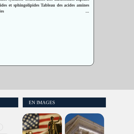
ides et sphingolipides
Tableau des acides amines
s
...
EN IMAGES