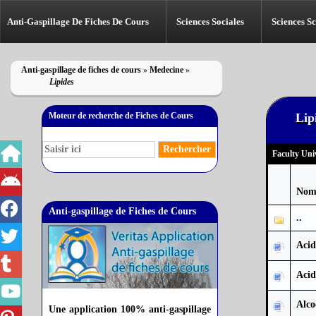
Anti-Gaspillage De Fiches De Cours
Sciences Sociales
Sciences Sc
Anti-gaspillage de fiches de cours
»
Medecine
»
Lipides
Moteur de recherche de Fiches de Cours
Lip
Faculty Univ
Nom
Anti-gaspillage de Fiches de Cours
..
Acid
Acid
Alco
Une application 100% anti-gaspillage