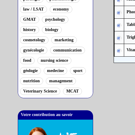
law / LSAT
economy
Phos
GMAT
psychology
Tabl
history
biology
Trig
cosmetology
marketing
Vita
gynécologie
communication
food
nursing science
géologie
medecine
sport
nutrition
management
Veterinary Science
MCAT
Votre contribution au savoir