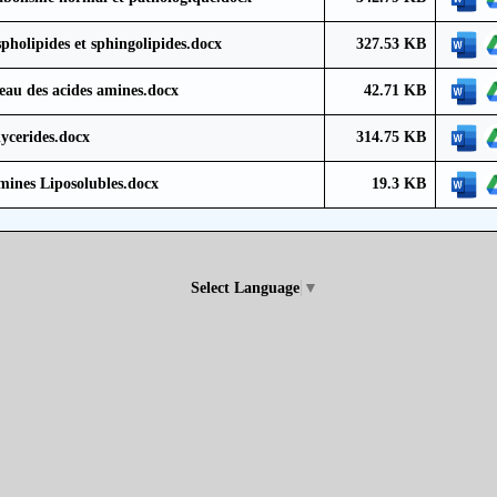
pholipides et sphingolipides.docx
327.53 KB
eau des acides amines.docx
42.71 KB
lycerides.docx
314.75 KB
mines Liposolubles.docx
19.3 KB
Select Language
▼