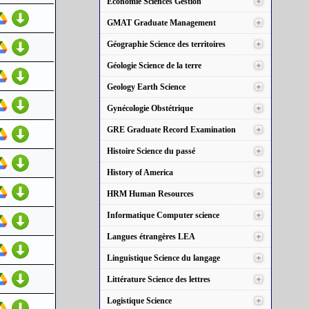
Économie Sciences Gestion
GMAT Graduate Management
Géographie Science des territoires
Géologie Science de la terre
Geology Earth Science
Gynécologie Obstétrique
GRE Graduate Record Examination
Histoire Science du passé
History of America
HRM Human Resources
Informatique Computer science
Langues étrangères LEA
Linguistique Science du langage
Littérature Science des lettres
Logistique Science