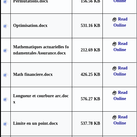
Online
Permutations.docx
156.56 KB
Read
Online
Optimisation.docx
531.16 KB
Read
Mathematiques actuarielles fo
Online
212.69 KB
ndamentales Assurance.docx
Read
Online
Math financiere.docx
426.25 KB
Read
Longueur et courbure arc.doc
Online
576.27 KB
x
Read
Online
Limite en un point.docx
537.78 KB