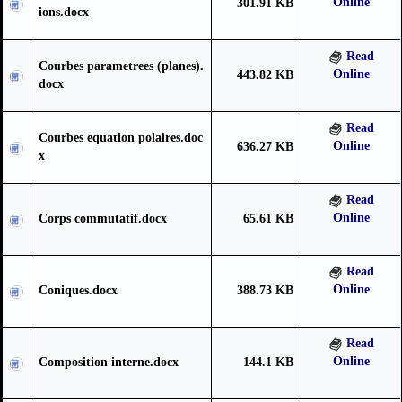
Online
301.91 KB
ions.docx
Read
Courbes parametrees (planes).
Online
443.82 KB
docx
Read
Courbes equation polaires.doc
Online
636.27 KB
x
Read
Online
Corps commutatif.docx
65.61 KB
Read
Online
Coniques.docx
388.73 KB
Read
Online
Composition interne.docx
144.1 KB