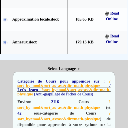
Read
Online
Approximation locale.docx
185.65 KB
Read
Online
Anneaux.docx
179.13 KB
Select Language
▼
Catégorie de Cours pour apprendre sur :
?
sort_by=mod&sort_as=asc&dir=math-physique
/
Let's learn
?sort_by=mod&sort_as=asc&dir=math-
physique
(Anti-gaspillage de Fiches de Cours)
Environ
2116
Cours
?
sort_by=mod&sort_as=asc&dir=math-physique
(et
42
sous-catégorie de Cours
?
sort_by=mod&sort_as=asc&dir=math-physique
) de
disponible pour apprendre à votre rythme sur la