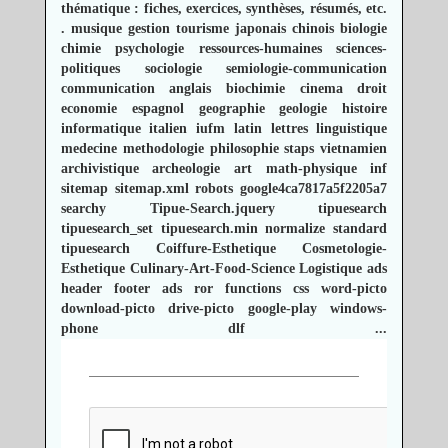
thématique : fiches, exercices, synthèses, résumés, etc.
.
musique
gestion
tourisme
japonais
chinois
biologie
chimie
psychologie
ressources-humaines
sciences-
politiques
sociologie
semiologie-communication
communication
anglais
biochimie
cinema
droit
economie
espagnol
geographie
geologie
histoire
informatique
italien
iufm
latin
lettres
linguistique
medecine
methodologie
philosophie
staps
vietnamien
archivistique
archeologie
art
math-physique
inf
sitemap
sitemap.xml
robots
google4ca7817a5f2205a7
searchy
Tipue-Search.jquery
tipuesearch
tipuesearch_set
tipuesearch.min
normalize
standard
tipuesearch
Coiffure-Esthetique
Cosmetologie-
Esthetique
Culinary-Art-Food-Science
Logistique
ads
header
footer
ads
ror
functions
css
word-picto
download-picto
drive-picto
google-play
windows-
phone
dlf
...