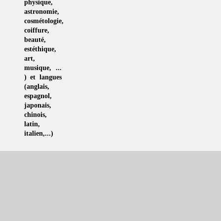
physique
,
astronomie
,
cosmétologie
,
coiffure
,
beauté,
estéthique
,
art
,
musique
, ...
) et langues
(
anglais
,
espagnol
,
japonais
,
chinois
,
latin
,
italien
,...)