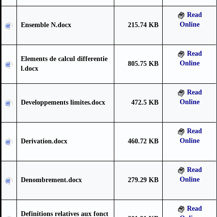
Read
Online
Ensemble N.docx
215.74 KB
Read
Elements de calcul differentie
Online
805.75 KB
l.docx
Read
Online
Developpements limites.docx
472.5 KB
Read
Online
Derivation.docx
460.72 KB
Read
Online
Denombrement.docx
279.29 KB
Read
Definitions relatives aux fonct