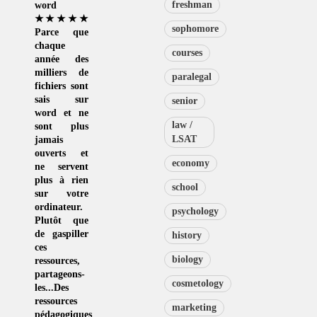
freshman
word
★★★★★
sophomore
Parce que
chaque
courses
année des
milliers de
paralegal
fichiers sont
sais sur
senior
word et ne
law /
sont plus
LSAT
jamais
ouverts et
economy
ne servent
plus à rien
school
sur votre
ordinateur.
psychology
Plutôt que
de
gaspiller
history
ces
biology
ressources
,
partageons-
cosmetology
les...Des
ressources
marketing
pédagogiques