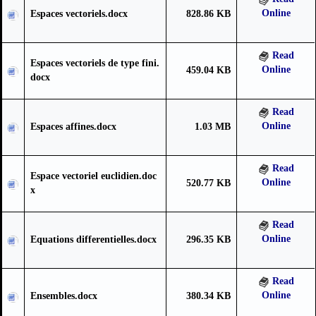
Online
Espaces vectoriels.docx
828.86 KB
Read
Espaces vectoriels de type fini.
Online
459.04 KB
docx
Read
Online
Espaces affines.docx
1.03 MB
Read
Espace vectoriel euclidien.doc
Online
520.77 KB
x
Read
Online
Equations differentielles.docx
296.35 KB
Read
Online
Ensembles.docx
380.34 KB