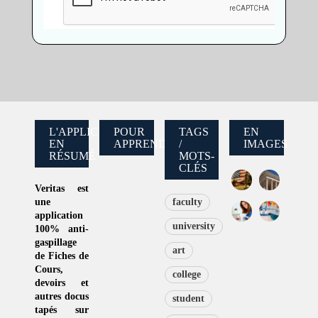
L'APPLICATION
POUR
TAGS
EN
EN
APPRENDRE
/
IMAGES
RÉSUMÉ
MOTS-
CLÉS
Veritas
est
une
faculty
application
university
100% anti-
gaspillage
art
de
Fiches de
Cours
,
college
devoirs et
autres docus
student
tapés sur