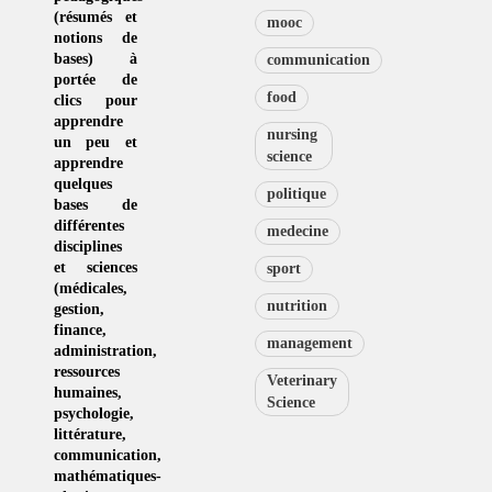
(résumés et
mooc
notions de
bases) à
communication
portée de
food
clics pour
apprendre
nursing
un peu et
science
apprendre
quelques
politique
bases de
différentes
medecine
disciplines
et sciences
sport
(
médicales
,
nutrition
gestion
,
finance,
management
administration,
ressources
Veterinary
humaines
,
Science
psychologie
,
littérature
,
communication
,
mathématiques-